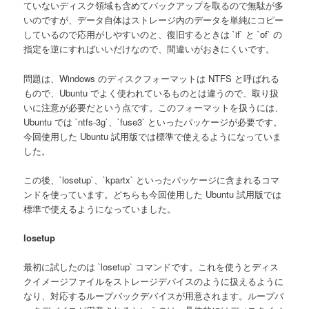
ていないディスク領域も含めてバックアップを取るので無駄が多
いのですが、データ自体はストレージ内のデータを単純にコピー
しているので応用がしやすいのと、復旧するときは `if` と `of` の
指定を逆にすればいいだけなので、間違いがおきにくいです。
問題は、Windows のディスクフォーマットは NTFS と呼ばれる
もので、Ubuntu でよく使われているものとは違うので、取り扱
いに注意が必要だという点です。このフォーマットを扱うには、
Ubuntu では `ntfs-3g`、`fuse3` といったパッケージが必要です。
今回使用した Ubuntu 試用版では標準で使えるようになっていま
した。
この後、`losetup`、`kpartx` といったパッケージに含まれるコマ
ンドを使っています。どちらも今回使用した Ubuntu 試用版では
標準で使えるようになっていました。
losetup
最初に試したのは `losetup` コマンドです。これを使うとディス
クイメージファイルをストレージデバイスのように扱えるように
なり、対応するループバックデバイスが用意されます。ループバ