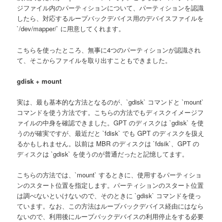
ジファイル内のパーティションについて、パーティションを認識
したら、対応するループバックデバイス用のデバイスファイルを
`/dev/mapper/` に用意してくれます。
こちらを使ったところ、無事に4つのパーティションが認識され
て、そこからファイルを取り出すこともできました。
gdisk + mount
実は、最も基本的な方法となるのが、`gdisk` コマンドと `mount`
コマンドを使う方法です。こちらの方法でもディスクイメージフ
ァイルの中身を確認できました。GPT のディスクは `gdisk` を使
うのが確実ですが、最近だと `fdisk` でも GPT のディスクを扱え
るかもしれません。以前は MBR のディスクは `fdsik`、GPT の
ディスクは `gdisk` を使うのが普通だったと記憶してます。
こちらの方法では、`mount` するときに、使用するパーティショ
ンのスタート位置を指定します。パーティションのスタート位置
は調べないといけないので、そのときに `gdisk` コマンドを使っ
ています。なお、この方法はループバックデバイス経由にはなら
ないので、利用後にループバックデバイスの利用停止をする必要