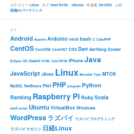
カテゴリー:
Linux
タグ:
Intel N100
、
Ubuntu
作成者:
hiro345
この
投稿のパーマリンク
タグ
Android
Arduino
bash
C
ASUS
Apache
CakePHP
CentOS
Dart
dartlang
CSS
Docker
CentOS6
CentOS7
Java
iPhone
Git
Haskell
Eclipse
HTML
Intel N100
Linux
JavaScript
MTOS
JBoss
Movable Type
PHP
Python
Perl
MySQL
NetBeans
program
Raspberry Pi
Ranking
Scala
Ruby
Ubuntu
VirtualBox
Windows
shell script
WordPress
ラズパイ
ラズパイプログラミング
日経Linux
ラズパイマガジン