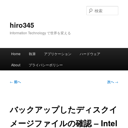
メ
イ
検
ン
索
コ
hiro345
ン
Information Technology で世界を変える
テ
ン
ツ
メ
へ
Home
執筆
アプリケーション
ハードウェア
イ
移
ン
動
About
プライバシーポリシー
メ
ニ
ュ
投
←
前へ
次へ
→
ー
稿
ナ
ビ
ゲ
バックアップしたディスクイ
ー
シ
メージファイルの確認 – Intel
ョ