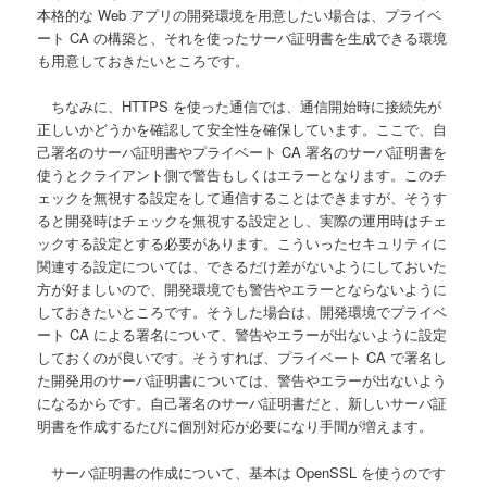
本格的な Web アプリの開発環境を用意したい場合は、プライベ
ート CA の構築と、それを使ったサーバ証明書を生成できる環境
も用意しておきたいところです。
ちなみに、HTTPS を使った通信では、通信開始時に接続先が
正しいかどうかを確認して安全性を確保しています。ここで、自
己署名のサーバ証明書やプライベート CA 署名のサーバ証明書を
使うとクライアント側で警告もしくはエラーとなります。このチ
ェックを無視する設定をして通信することはできますが、そうす
ると開発時はチェックを無視する設定とし、実際の運用時はチェ
ックする設定とする必要があります。こういったセキュリティに
関連する設定については、できるだけ差がないようにしておいた
方が好ましいので、開発環境でも警告やエラーとならないように
しておきたいところです。そうした場合は、開発環境でプライベ
ート CA による署名について、警告やエラーが出ないように設定
しておくのが良いです。そうすれば、プライベート CA で署名し
た開発用のサーバ証明書については、警告やエラーが出ないよう
になるからです。自己署名のサーバ証明書だと、新しいサーバ証
明書を作成するたびに個別対応が必要になり手間が増えます。
サーバ証明書の作成について、基本は OpenSSL を使うのです