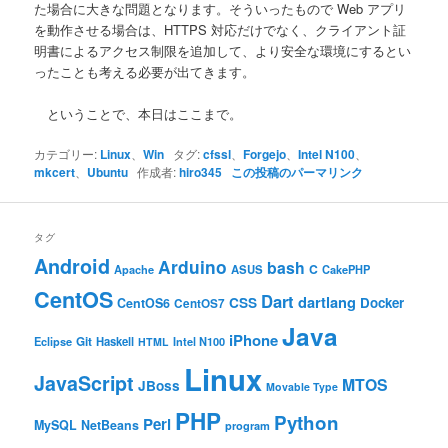
た場合に大きな問題となります。そういったもので Web アプリ
を動作させる場合は、HTTPS 対応だけでなく、クライアント証
明書によるアクセス制限を追加して、より安全な環境にするとい
ったことも考える必要が出てきます。
ということで、本日はここまで。
カテゴリー:
Linux
、
Win
タグ:
cfssl
、
Forgejo
、
Intel N100
、
mkcert
、
Ubuntu
作成者:
hiro345
この投稿のパーマリンク
タグ
Android
Arduino
bash
C
ASUS
Apache
CakePHP
CentOS
Dart
dartlang
CSS
Docker
CentOS6
CentOS7
Java
iPhone
Git
Haskell
Eclipse
HTML
Intel N100
Linux
JavaScript
MTOS
JBoss
Movable Type
PHP
Python
Perl
MySQL
NetBeans
program