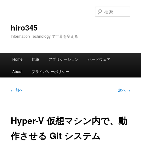
メ
イ
検
ン
索
コ
hiro345
ン
Information Technology で世界を変える
テ
ン
ツ
メ
へ
Home
執筆
アプリケーション
ハードウェア
イ
移
ン
動
About
プライバシーポリシー
メ
ニ
ュ
投
←
前へ
次へ
→
ー
稿
ナ
ビ
ゲ
Hyper-V 仮想マシン内で、動
ー
シ
作させる Git システム
ョ