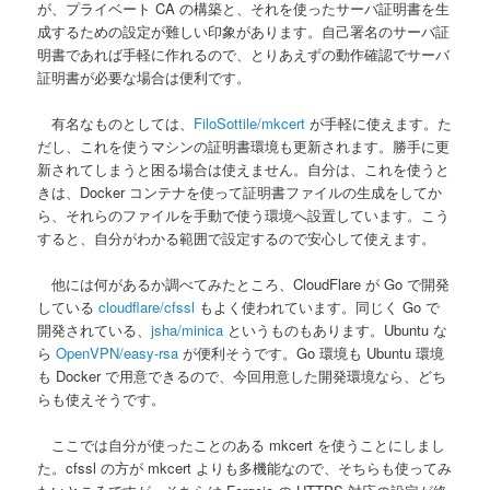
が、プライベート CA の構築と、それを使ったサーバ証明書を生
成するための設定が難しい印象があります。自己署名のサーバ証
明書であれば手軽に作れるので、とりあえずの動作確認でサーバ
証明書が必要な場合は便利です。
有名なものとしては、
FiloSottile/mkcert
が手軽に使えます。た
だし、これを使うマシンの証明書環境も更新されます。勝手に更
新されてしまうと困る場合は使えません。自分は、これを使うと
きは、Docker コンテナを使って証明書ファイルの生成をしてか
ら、それらのファイルを手動で使う環境へ設置しています。こう
すると、自分がわかる範囲で設定するので安心して使えます。
他には何があるか調べてみたところ、CloudFlare が Go で開発
している
cloudflare/cfssl
もよく使われています。同じく Go で
開発されている、
jsha/minica
というものもあります。Ubuntu な
ら
OpenVPN/easy-rsa
が便利そうです。Go 環境も Ubuntu 環境
も Docker で用意できるので、今回用意した開発環境なら、どち
らも使えそうです。
ここでは自分が使ったことのある mkcert を使うことにしまし
た。cfssl の方が mkcert よりも多機能なので、そちらも使ってみ