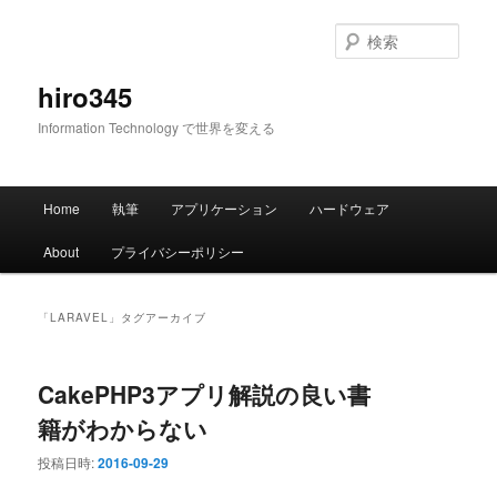
メ
サ
イ
ブ
検
ン
コ
索
コ
ン
hiro345
ン
テ
Information Technology で世界を変える
テ
ン
ン
ツ
ツ
へ
メ
へ
移
Home
執筆
アプリケーション
ハードウェア
イ
移
動
ン
動
About
プライバシーポリシー
メ
ニ
ュ
「
LARAVEL
」タグアーカイブ
ー
CakePHP3アプリ解説の良い書
籍がわからない
投稿日時:
2016-09-29