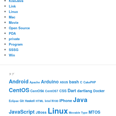
KisoJava
Link
Linux
Mac
Movie
Open Source
PDA
private
Program
SSSG
Win
タグ
Android
Arduino
bash
C
ASUS
Apache
CakePHP
CentOS
Dart
dartlang
CSS
Docker
CentOS6
CentOS7
Java
iPhone
Git
Haskell
Eclipse
HTML
Intel N100
Linux
JavaScript
MTOS
JBoss
Movable Type