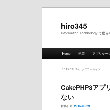
メ
サ
イ
ブ
ン
コ
hiro345
コ
ン
Information Technology 
ン
テ
テ
ン
ン
ツ
メ
ツ
へ
Home
執筆
アプリケー
イ
へ
移
ン
移
動
メ
動
「
CAKEPHP3
」タグアーカイブ
ニ
ュ
CakePHP3
ー
ない
投稿日時:
2016-09-29