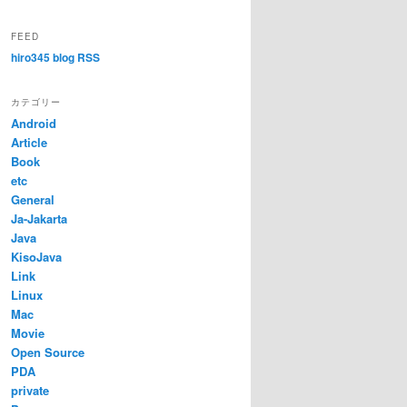
FEED
hiro345 blog RSS
カテゴリー
Android
Article
Book
etc
General
Ja-Jakarta
Java
KisoJava
Link
Linux
Mac
Movie
Open Source
PDA
private