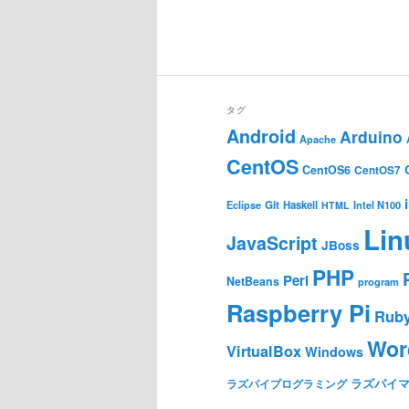
タグ
Android
Arduino
Apache
CentOS
CentOS6
CentOS7
Git
Haskell
Eclipse
HTML
Intel N100
Lin
JavaScript
JBoss
PHP
Perl
NetBeans
program
Raspberry Pi
Rub
Wor
VirtualBox
Windows
ラズパイ
ラズパイプログラミング