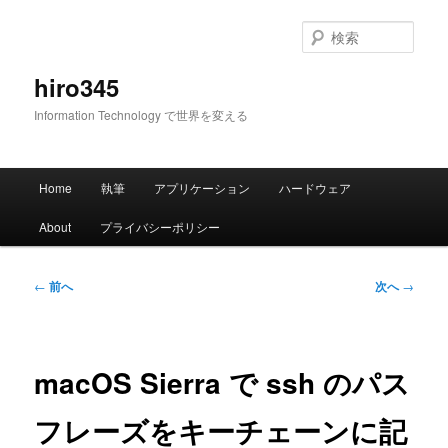
メ
イ
検
ン
索
コ
hiro345
ン
Information Technology で世界を変える
テ
ン
ツ
メ
へ
Home
執筆
アプリケーション
ハードウェア
イ
移
ン
動
About
プライバシーポリシー
メ
ニ
ュ
投
←
前へ
次へ
→
ー
稿
ナ
ビ
ゲ
macOS Sierra で ssh のパス
ー
シ
フレーズをキーチェーンに記
ョ