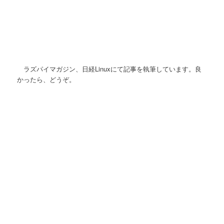
ラズパイマガジン、日経Linuxにて記事を執筆しています。良
かったら、どうぞ。