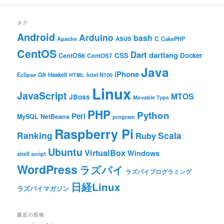
タグ
Android
Arduino
bash
C
ASUS
Apache
CakePHP
CentOS
Dart
dartlang
CSS
Docker
CentOS6
CentOS7
Java
iPhone
Git
Haskell
Eclipse
HTML
Intel N100
Linux
JavaScript
MTOS
JBoss
Movable Type
PHP
Python
Perl
MySQL
NetBeans
program
Raspberry Pi
Ranking
Scala
Ruby
Ubuntu
VirtualBox
Windows
shell script
WordPress
ラズパイ
ラズパイプログラミング
日経Linux
ラズパイマガジン
最近の投稿