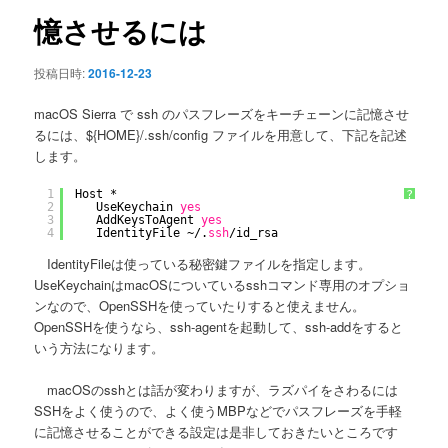
ン
憶させるには
投稿日時:
2016-12-23
macOS Sierra で ssh のパスフレーズをキーチェーンに記憶させ
るには、${HOME}/.ssh/config ファイルを用意して、下記を記述
します。
1
Host *
?
2
UseKeychain 
yes
3
AddKeysToAgent 
yes
4
IdentityFile ~/.
ssh
/id_rsa
IdentityFileは使っている秘密鍵ファイルを指定します。
UseKeychainはmacOSについているsshコマンド専用のオプショ
ンなので、OpenSSHを使っていたりすると使えません。
OpenSSHを使うなら、ssh-agentを起動して、ssh-addをすると
いう方法になります。
macOSのsshとは話が変わりますが、ラズパイをさわるには
SSHをよく使うので、よく使うMBPなどでパスフレーズを手軽
に記憶させることができる設定は是非しておきたいところです