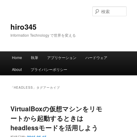
メ
サ
イ
ブ
検
ン
コ
索
コ
ン
hiro345
ン
テ
Information Technology で世界を変える
テ
ン
ン
ツ
ツ
へ
メ
へ
移
Home
執筆
アプリケーション
ハードウェア
イ
移
動
ン
動
About
プライバシーポリシー
メ
ニ
ュ
「
HEADLESS
」タグアーカイブ
ー
VirtualBoxの仮想マシンをリモ
ートから起動するときは
headlessモードを活用しよう
投稿日時: