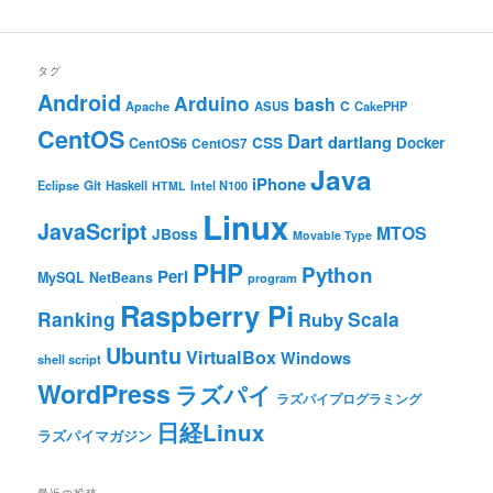
タグ
Android
Arduino
bash
C
ASUS
Apache
CakePHP
CentOS
Dart
dartlang
CSS
Docker
CentOS6
CentOS7
Java
iPhone
Git
Haskell
Eclipse
HTML
Intel N100
Linux
JavaScript
MTOS
JBoss
Movable Type
PHP
Python
Perl
MySQL
NetBeans
program
Raspberry Pi
Ranking
Scala
Ruby
Ubuntu
VirtualBox
Windows
shell script
WordPress
ラズパイ
ラズパイプログラミング
日経Linux
ラズパイマガジン