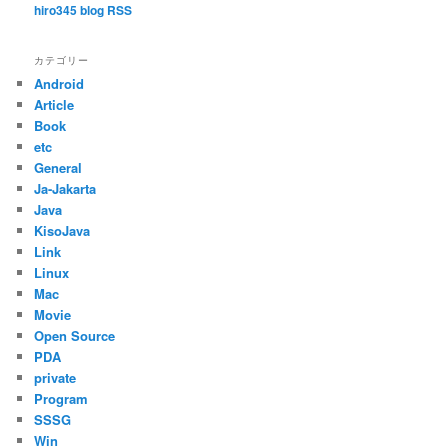
hiro345 blog RSS
カテゴリー
Android
Article
Book
etc
General
Ja-Jakarta
Java
KisoJava
Link
Linux
Mac
Movie
Open Source
PDA
private
Program
SSSG
Win