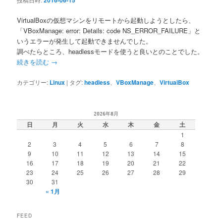
2016-06-15
VirtualBoxの仮想マシンをリモートから起動しようとしたら、
「VBoxManage: error: Details: code NS_ERROR_FAILURE」と
いうエラーが発生して起動できませんでした。
調べたらところ、headlessモードを使うと良いとのことでした。
続きを読む
→
カテゴリー:
Linux
|
タグ:
headless
、
VBoxManage
、
VirtualBox
2026年8月
日
月
火
水
木
金
土
1
2
3
4
5
6
7
8
9
10
11
12
13
14
15
16
17
18
19
20
21
22
23
24
25
26
27
28
29
30
31
« 1月
FEED