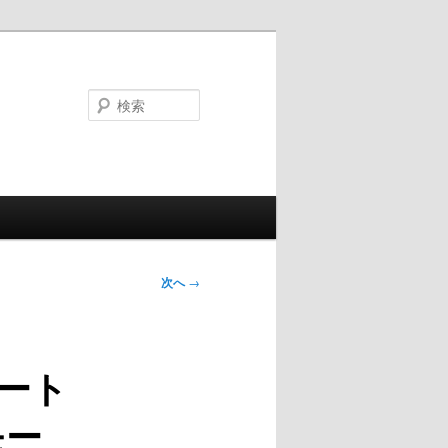
検
索
次へ
→
モート
モー