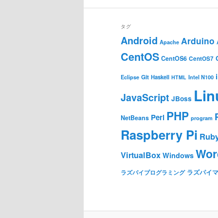
タグ
Android
Arduino
Apache
CentOS
CentOS6
CentOS7
Git
Haskell
Eclipse
HTML
Intel N100
Lin
JavaScript
JBoss
PHP
Perl
NetBeans
program
Raspberry Pi
Rub
Wor
VirtualBox
Windows
ラズパイ
ラズパイプログラミング