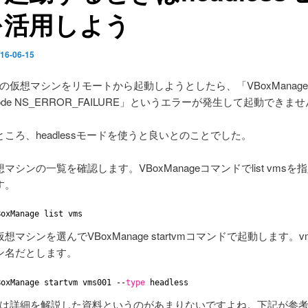
を活用しよう
16-06-15
lBoxの仮想マシンをリモートから起動しようとしたら、「VBoxManage: er
s: code NS_ERROR_FAILURE」というエラーが発生して起動できま
ころ、headlessモードを使うと良いとのことでした。
マシンの一覧を確認します。VBoxManageコマンドでlist vmsを
す。
BoxManage list vms
想マシンを選んでVBoxManage startvmコマンドで起動します。vm
ン名だとします。
BoxManage startvm vms001 --
type
headless
alBoxは詳細を解説した資料というのがあまりないですよね。下記が参