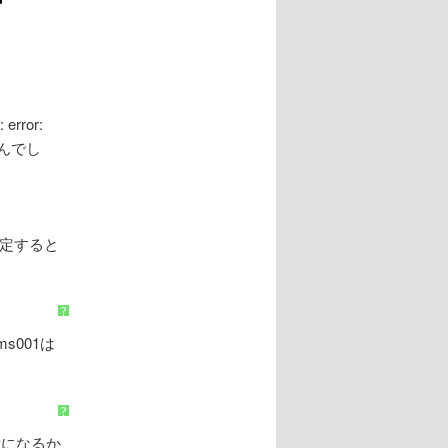
ror:
せんでし
指定すると
?
s001は
?
考になるか