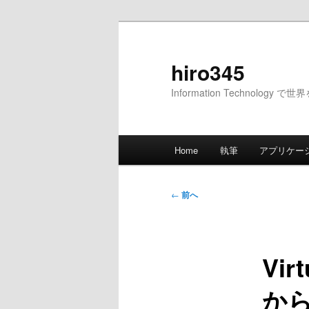
メ
イ
ン
hiro345
コ
Information Technology 
ン
テ
ン
メ
ツ
Home
執筆
アプリケー
イ
へ
ン
移
メ
投
動
←
前へ
ニ
稿
ュ
ナ
ー
ビ
Vi
ゲ
ー
から
シ