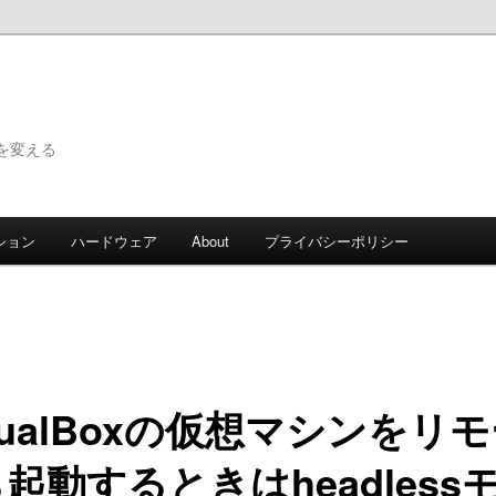
で世界を変える
ション
ハードウェア
About
プライバシーポリシー
rtualBoxの仮想マシンをリ
起動するときはheadless