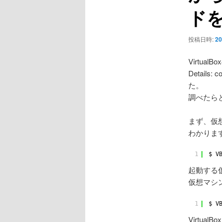
ョ
ド
ン
投稿日時:
20
Virtua
Detail
た。
調べたらと
まず、仮想
わかりま
1
$ V
起動する仮
仮想マシ
1
$ V
Virtu