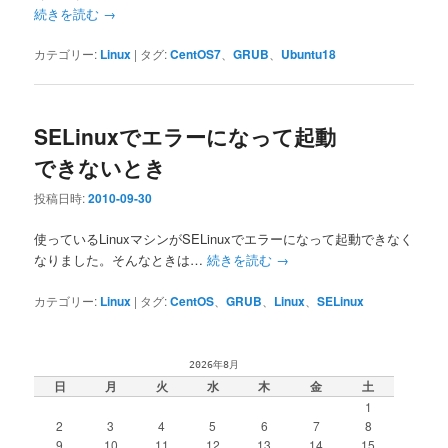
続きを読む
→
カテゴリー:
Linux
|
タグ:
CentOS7
、
GRUB
、
Ubuntu18
SELinuxでエラーになって起動
できないとき
投稿日時:
2010-09-30
使っているLinuxマシンがSELinuxでエラーになって起動できなく
なりました。そんなときは…
続きを読む
→
カテゴリー:
Linux
|
タグ:
CentOS
、
GRUB
、
Linux
、
SELinux
2026年8月
日
月
火
水
木
金
土
1
2
3
4
5
6
7
8
9
10
11
12
13
14
15