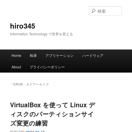
メ
サ
イ
ブ
検
ン
コ
索
コ
ン
hiro345
ン
テ
Information Technology で世界を変える
テ
ン
ン
ツ
ツ
へ
メ
へ
移
Home
執筆
アプリケーション
ハードウェア
イ
移
動
ン
動
About
プライバシーポリシー
メ
ニ
ュ
「
GRUB
」タグアーカイブ
ー
VirtualBox を使って Linux デ
ィスクのパーティションサイ
ズ変更の練習
投稿日時: