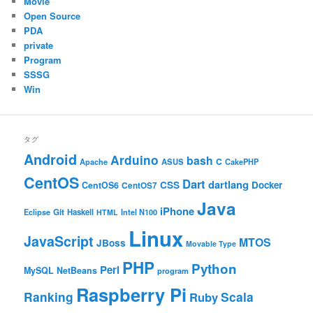
Movie
Open Source
PDA
private
Program
SSSG
Win
タグ
Android
Arduino
bash
C
ASUS
Apache
CakePHP
CentOS
Dart
dartlang
CSS
Docker
CentOS6
CentOS7
Java
iPhone
Git
Haskell
Eclipse
HTML
Intel N100
Linux
JavaScript
MTOS
JBoss
Movable Type
PHP
Python
Perl
MySQL
NetBeans
program
Raspberry Pi
Ranking
Scala
Ruby