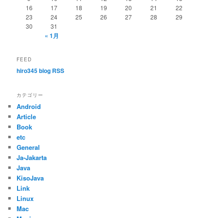
16
17
18
19
20
21
22
23
24
25
26
27
28
29
30
31
« 1月
FEED
hiro345 blog RSS
カテゴリー
Android
Article
Book
etc
General
Ja-Jakarta
Java
KisoJava
Link
Linux
Mac