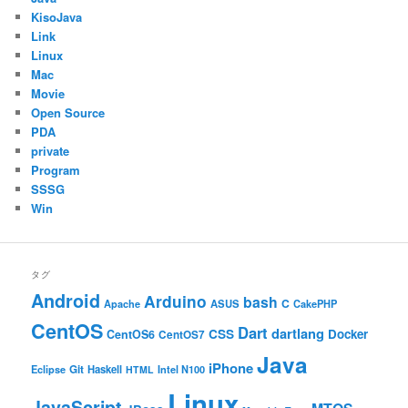
KisoJava
Link
Linux
Mac
Movie
Open Source
PDA
private
Program
SSSG
Win
タグ
Android
Arduino
bash
C
ASUS
Apache
CakePHP
CentOS
Dart
dartlang
CSS
Docker
CentOS6
CentOS7
Java
iPhone
Git
Haskell
Eclipse
HTML
Intel N100
Linux
JavaScript