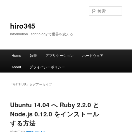
メ
サ
イ
ブ
検
ン
コ
索
コ
ン
hiro345
ン
テ
Information Technology で世界を変える
テ
ン
ン
ツ
ツ
へ
メ
へ
移
Home
執筆
アプリケーション
ハードウェア
イ
移
動
ン
動
About
プライバシーポリシー
メ
ニ
ュ
「
GITHUB
」タグアーカイブ
ー
Ubuntu 14.04 へ Ruby 2.2.0 と
Node.js 0.12.0 をインストール
する方法
投稿日時: