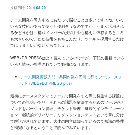
ン
投稿日時:
2014-08-29
チーム開発を導入するにあたって悩むことは多いですよね。いろ
いろな技術があって使うと便利そうなのですが、うまく活用され
るかどうかは、構成メンバーの技術力や心構えに依存するところ
も大きいので、ただ技術をもちこんだり、ツールを採用するだけ
ではうまくいかないからでしょう。
WEB+DB PRESSはよく読んでいるのですが、下記の書籍はいろ
いろと情報が整理されていて勉強になります。
チーム開発実践入門 ~共同作業を円滑に行うツール・メソ
ッド (WEB+DB PRESS plus)
最初にケーススタディでチームで開発をする際に発生する課題に
ついての説明があり、それらの課題を解決するためのツールやメ
ソッドをバージョン管理、チケット管理、継続的インテグレーシ
ョン、継続的デリバリー、リグレッションテストという章に分け
て解説がされています。大体の内容は知っているので知識の整理
と補完になるということで読んでみています。