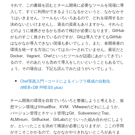
それで、この書籍を読むとチーム開発に必要なツールを現場に導
入して、すぐに利用ができるようになるかというと、なかなかそ
うはいきません。ツールもいろいろあるので、どれを採用するか
決めないといけませんし、過去の資産もありますから、それらと
どのように連携させるかも含めて検討が必要になります。GitHub
がものすごく推されているのですが、Gitは導入できてもGitHub
はなかなか導入できない現場も多いでしょう。また、各開発者の
環境を統一する方法についてはカバーされていません。最近だと
Docker、Vagrant、Chefといったツールが話題にあがってきてい
るので、そのあたりも含めて導入をしたいということもあるでし
ょう。その場合は、下記も読んでみたほうがいいでしょう。
Chef実践入門 ~コードによるインフラ構成の自動化
(WEB+DB PRESS plus)
チーム開発の環境を自前でいろいろと整備しようと考えると、仮
想マシン環境はVirtualBox、KVM、VMwareのどれにしようか、
バージョン管理とチケット管理はGit、SubversionとTrac、
ALMinium、GitBucket、GitLabのどういった組み合わせにしよう
か、といったことを決めて構築が必要になりますが、ここの手間
がそこそこかかるので、なかなかやりきれないところがありま