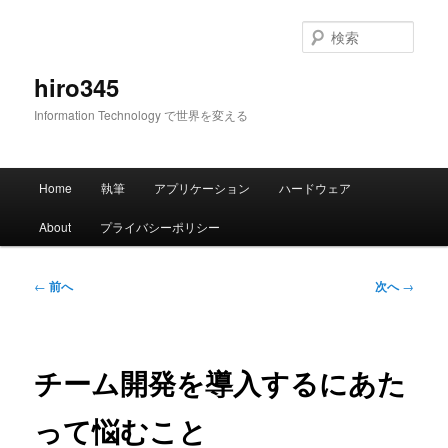
メ
イ
検
ン
索
コ
hiro345
ン
Information Technology で世界を変える
テ
ン
ツ
メ
へ
Home
執筆
アプリケーション
ハードウェア
イ
移
ン
動
About
プライバシーポリシー
メ
ニ
ュ
投
←
前へ
次へ
→
ー
稿
ナ
ビ
ゲ
チーム開発を導入するにあた
ー
シ
って悩むこと
ョ