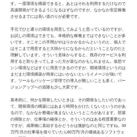
す。一度環境を構築できると、あとはそれを利用するだけなので
高速開発ができるようになるはずなのですが、なかなか安定稼働
させるまでには長い道のりが必要です。
手元でひと通りの環境を用意してみようと思っているのですが、
お試しの環境はできても、本格的な稼働まではできないことが多
いです。そこそこの手間がやはりかかるからというのと、個人で
はそこまで用意すると大掛かりになるからだということなのだと
理解しています。そういう意味からすると、既存のサービスを利
用すると割りきってしまった方が楽なのかもしれません。仮想マ
シン環境などはすぐに用意できるのですが、開発環境というのは
まだまだ環境構築が簡単にはいかないというイメージが強いで
す。ツールもパッケージ管理での導入が難しいことも多く、バー
ジョンアップへの追随も少し大変です…
基本的に、何かを開発したいときは、その開発をしたいのであっ
て、開発環境の構築にはあまり時間をかけたくないというのがあ
るので、なかなか整備が進まないというところがあります。部屋
の掃除とか、仕事場の確保とか、そういうのはある程度重要なの
ですが、成果物に直結するかどうかは微妙なのと同じですね。30
万円/月の仕事場を借りていたら60万円/月の価値あるソフトウェ