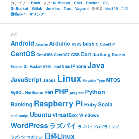
カテゴリー:
Book
タグ:
ALMinium
、
Chef
、
Docker
、
Git
、
GitBucket
、
Gitlab
、
Jenkins
、
Trac
、
Vagrant
作成者:
hiro345
この
投稿のパーマリンク
タグ
Android
Arduino
bash
C
ASUS
Apache
CakePHP
CentOS
Dart
dartlang
CSS
Docker
CentOS6
CentOS7
Java
iPhone
Git
Haskell
Eclipse
HTML
Intel N100
Linux
JavaScript
MTOS
JBoss
Movable Type
PHP
Python
Perl
MySQL
NetBeans
program
Raspberry Pi
Ranking
Scala
Ruby
Ubuntu
VirtualBox
Windows
shell script
WordPress
ラズパイ
ラズパイプログラミング
日経Linux
ラズパイマガジン