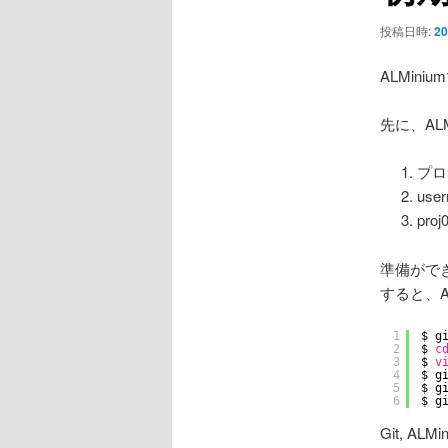
ョ
ン
投稿日時:
20
ALMin
先に、AL
プロ
us
pr
準備がで
すると、A
1
$ g
2
$ 
c
3
$ 
v
4
$ g
5
$ g
6
$ g
Git, A