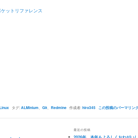
tポケットリファレンス
Linux
タグ:
ALMinium
、
Git
、
Redmine
作成者:
hiro345
この投稿のパーマリン
最近の投稿
2026年、本年もよろしくおねがい