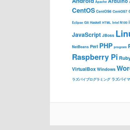
Android
Arduino
Apache
CentOS
CentOS6
CentOS7
Git
Haskell
Eclipse
HTML
Intel N100
Lin
JavaScript
JBoss
PHP
Perl
NetBeans
program
Raspberry Pi
Rub
Wor
VirtualBox
Windows
ラズパイ
ラズパイプログラミング