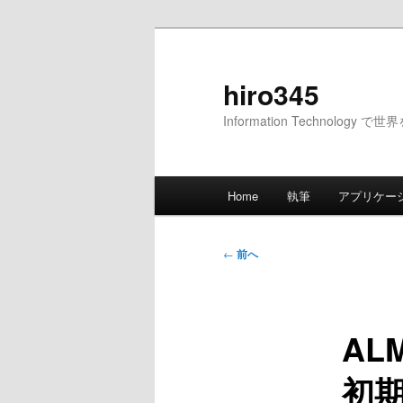
メ
イ
ン
hiro345
コ
Information Technology 
ン
テ
ン
メ
ツ
Home
執筆
アプリケー
イ
へ
ン
移
メ
投
動
←
前へ
ニ
稿
ュ
ナ
ー
ビ
AL
ゲ
ー
初
シ