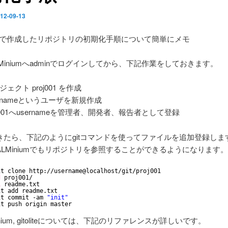
12-09-13
iumで作成したリポジトリの初期化手順について簡単にメモ
Miniumへadminでログインしてから、下記作業をしておきます。
ジェクト proj001 を作成
ernameというユーザを新規作成
oj001へusernameを管理者、開発者、報告者として登録
きたら、下記のようにgitコマンドを使ってファイルを追加登録しま
LMiniumでもリポジトリを参照することができるようになります。
it clone http:
//username
@localhost
/git/proj001
d
proj001/
i
readme.txt
it add readme.txt 
it commit -am 
"init"
it push origin master
LMinium, gitoliteについては、下記のリファレンスが詳しいです。