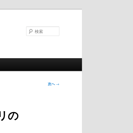
検
索
次へ
→
トリの