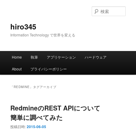
メ
サ
イ
ブ
検
ン
コ
索
コ
ン
hiro345
ン
テ
Information Technology で世界を変える
テ
ン
ン
ツ
ツ
へ
メ
へ
移
Home
執筆
アプリケーション
ハードウェア
イ
移
動
ン
動
About
プライバシーポリシー
メ
ニ
ュ
「
REDMINE
」タグアーカイブ
ー
RedmineのREST APIについて
簡単に調べてみた
投稿日時:
2015-06-05