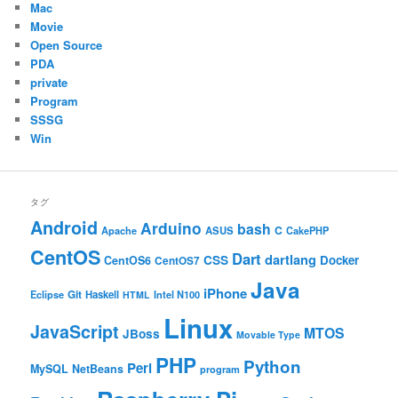
Mac
Movie
Open Source
PDA
private
Program
SSSG
Win
タグ
Android
Arduino
bash
C
ASUS
Apache
CakePHP
CentOS
Dart
dartlang
CSS
Docker
CentOS6
CentOS7
Java
iPhone
Git
Haskell
Eclipse
HTML
Intel N100
Linux
JavaScript
MTOS
JBoss
Movable Type
PHP
Python
Perl
MySQL
NetBeans
program