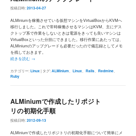
投稿日時:
2013-04-27
ALMiniumを稼働させている仮想マシンをVirtualBoxからKVMへ
移行しました。これで常時稼働させるマシンはKVM、主にデス
クトップ系で作業をしないときは電源をきっても良いマシンは
VirtualBoxといった分担にできました。移行作業にあたっては、
ALMiniumのアップグレードも必要だったので備忘録としてメモ
を残しておきます。
続きを読む
→
カテゴリー:
Linux
|
タグ:
ALMinium
、
Linux
、
Rails
、
Redmine
、
Ruby
ALMiniumで作成したリポジト
リの初期化手順
投稿日時:
2012-09-13
ALMiniumで作成したリポジトリの初期化手順について簡単にメ