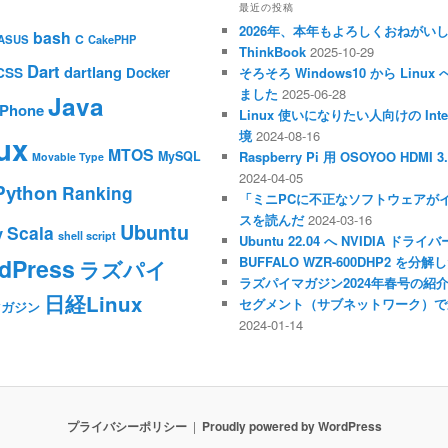
最近の投稿
2026年、本年もよろしくおねがい
bash
C
ASUS
CakePHP
ThinkBook
2025-10-29
Dart
dartlang
CSS
Docker
そろそろ Windows10 から Li
ました
2025-06-28
Java
iPhone
Linux 使いになりたい人向けの Inte
境
2024-08-16
ux
MTOS
MySQL
Raspberry Pi 用 OSOYOO HDM
Movable Type
2024-04-05
Python
Ranking
「ミニPCに不正なソフトウェアが
スを読んだ
2024-03-16
Ubuntu
Scala
y
shell script
Ubuntu 22.04 へ NVIDIA ド
dPress
BUFFALO WZR-600DHP2 を
ラズパイ
ラズパイマガジン2024年春号の紹
日経Linux
セグメント（サブネットワーク）で
マガジン
2024-01-14
プライバシーポリシー
Proudly powered by WordPress