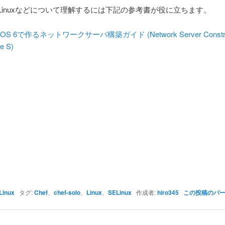
, SELinuxなどについて理解するには下記の参考書が役に立ちます。
tOS 6で作るネットワークサーバ構築ガイド (Network Server Constru
e S)
Linux
タグ:
Chef
、
chef-solo
、
Linux
、
SELinux
作成者:
hiro345
この投稿のパ