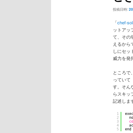
ョ
ン
投稿日時:
20
「
chef-s
ットアップ
て、その
えるから
しにセッ
威力を発
ところで、
っていて「s
す。そんな
らスキップする
記述しま
1
exe
2
n
3
c
4
a
5
end