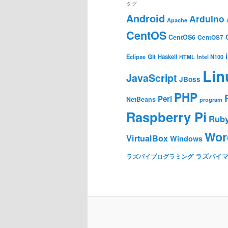
タグ
Android
Arduino
Apache
CentOS
CentOS6
CentOS7
Git
Haskell
Eclipse
HTML
Intel N100
Lin
JavaScript
JBoss
PHP
Perl
NetBeans
program
Raspberry Pi
Rub
Wor
VirtualBox
Windows
ラズパイ
ラズパイプログラミング