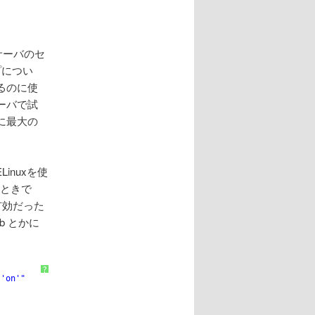
サーバのセ
プについ
るのに使
ーバで試
に最大の
inuxを使
たいときで
有効だった
rb とかに
?
 'on'"