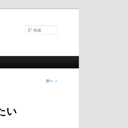
検
索
次へ
→
したい