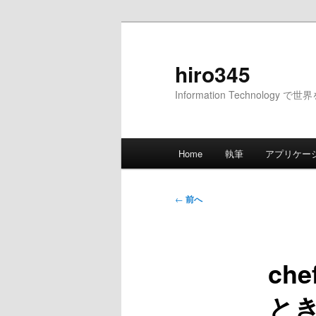
メ
イ
ン
hiro345
コ
Information Technology 
ン
テ
ン
メ
ツ
Home
執筆
アプリケー
イ
へ
ン
移
メ
投
動
←
前へ
ニ
稿
ュ
ナ
ー
ビ
ch
ゲ
ー
と
シ