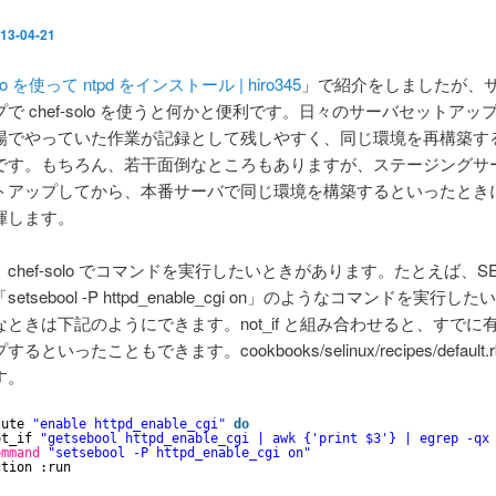
13-04-21
olo を使って ntpd をインストール | hiro345
」で紹介をしましたが、
で chef-solo を使うと何かと便利です。日々のサーバセットアッ
場でやっていた作業が記録として残しやすく、同じ環境を再構築す
です。もちろん、若干面倒なところもありますが、ステージングサ
トアップしてから、本番サーバで同じ環境を構築するといったとき
揮します。
chef-solo でコマンドを実行したいときがあります。たとえば、SEL
etsebool -P httpd_enable_cgi on」のようなコマンドを実行し
ときは下記のようにできます。not_if と組み合わせると、すでに
といったこともできます。cookbooks/selinux/recipes/default.
す。
cute 
"enable httpd_enable_cgi"
do
ot_if 
"getsebool httpd_enable_cgi | awk {'print $3'} | egrep -qx
ommand
"setsebool -P httpd_enable_cgi on"
ction :run