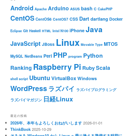
Android
Arduino
bash
C
ASUS
Apache
CakePHP
CentOS
Dart
dartlang
CSS
Docker
CentOS6
CentOS7
Java
iPhone
Git
Haskell
Eclipse
HTML
Intel N100
Linux
JavaScript
MTOS
JBoss
Movable Type
PHP
Python
Perl
MySQL
NetBeans
program
Raspberry Pi
Ranking
Scala
Ruby
Ubuntu
VirtualBox
Windows
shell script
WordPress
ラズパイ
ラズパイプログラミング
日経Linux
ラズパイマガジン
最近の投稿
2026年、本年もよろしくおねがいします
2026-01-01
ThinkBook
2025-10-29
そろそろ Windows10 から Linux へ乗り換える準備する時期に