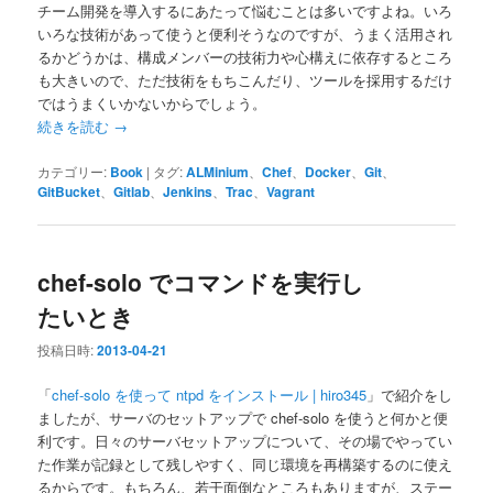
チーム開発を導入するにあたって悩むことは多いですよね。いろ
いろな技術があって使うと便利そうなのですが、うまく活用され
るかどうかは、構成メンバーの技術力や心構えに依存するところ
も大きいので、ただ技術をもちこんだり、ツールを採用するだけ
ではうまくいかないからでしょう。
続きを読む
→
カテゴリー:
Book
|
タグ:
ALMinium
、
Chef
、
Docker
、
Git
、
GitBucket
、
Gitlab
、
Jenkins
、
Trac
、
Vagrant
chef-solo でコマンドを実行し
たいとき
投稿日時:
2013-04-21
「
chef-solo を使って ntpd をインストール | hiro345
」で紹介をし
ましたが、サーバのセットアップで chef-solo を使うと何かと便
利です。日々のサーバセットアップについて、その場でやってい
た作業が記録として残しやすく、同じ環境を再構築するのに使え
るからです。もちろん、若干面倒なところもありますが、ステー