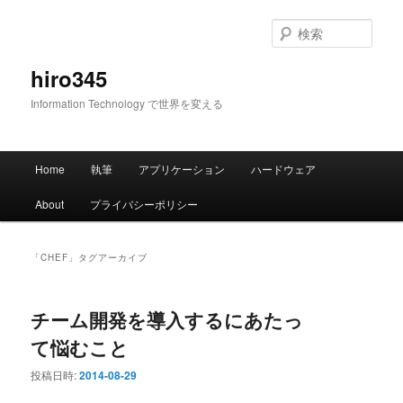
メ
サ
イ
ブ
検
ン
コ
索
コ
ン
hiro345
ン
テ
Information Technology で世界を変える
テ
ン
ン
ツ
ツ
へ
メ
へ
移
Home
執筆
アプリケーション
ハードウェア
イ
移
動
ン
動
About
プライバシーポリシー
メ
ニ
ュ
「
CHEF
」タグアーカイブ
ー
チーム開発を導入するにあたっ
て悩むこと
投稿日時:
2014-08-29