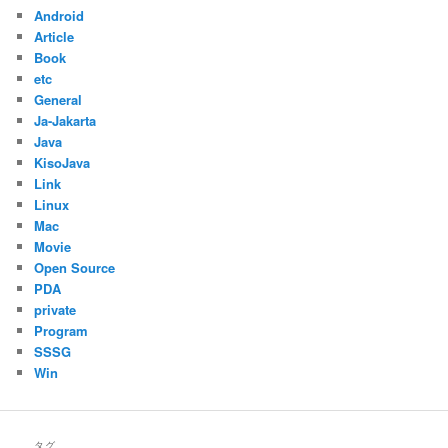
Android
Article
Book
etc
General
Ja-Jakarta
Java
KisoJava
Link
Linux
Mac
Movie
Open Source
PDA
private
Program
SSSG
Win
タグ