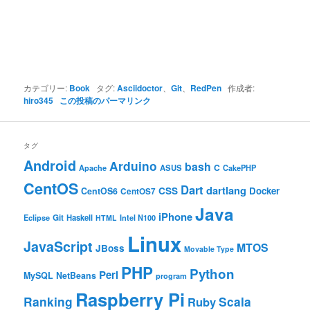
カテゴリー:
Book
タグ:
Asciidoctor
、
Git
、
RedPen
作成者:
hiro345
この投稿のパーマリンク
タグ
Android
Arduino
bash
C
ASUS
Apache
CakePHP
CentOS
Dart
dartlang
CSS
Docker
CentOS6
CentOS7
Java
iPhone
Git
Haskell
Eclipse
HTML
Intel N100
Linux
JavaScript
MTOS
JBoss
Movable Type
PHP
Python
Perl
MySQL
NetBeans
program
Raspberry Pi
Ranking
Scala
Ruby