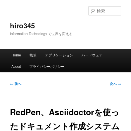
メ
イ
検
ン
索
コ
hiro345
ン
Information Technology で世界を変える
テ
ン
ツ
メ
へ
Home
執筆
アプリケーション
ハードウェア
イ
移
ン
動
About
プライバシーポリシー
メ
ニ
ュ
投
←
前へ
次へ
→
ー
稿
ナ
ビ
ゲ
RedPen、Asciidoctorを使っ
ー
シ
たドキュメント作成システム
ョ