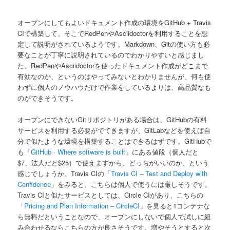
オープンにしてもよいドキュメント作成の環境をGitHub + Travis
CIで構築して、そこでRedPenやAsciidoctorを利用することを想
定して説明がされているようです。Markdown、Gitの使い方も必
要なことが丁寧に説明されているのでわかりやすいと感じまし
た。RedPenやAsciidoctorを使ったドキュメント作成がどこまで
有効なのか、というのはやってみないとわかりませんが、何も使
わずに個人のノウハウだけで作業をしているよりは、高品質なも
のができそうです。
オープンにできないGitリポジトリがある場合は、GitHubの有料
サービスを利用する必要がでてきますが、GitLabなどを使えば自
分で似たような環境を構築することはできるはずです。GitHubで
も「
GitHub · Where software is built
」にある値段（個人だと
$7、法人だと$25）で使えますから、どっちがいいのか、という
感じでしょうか。Travis CIの「
Travis CI – Test and Deploy with
Confidence
」をみると、こちらは個人で使うには厳しそうです。
Travis CIと似たサービスとしては、Circle CIがあり、こちらの
「
Pricing and Plan Information – CircleCI
」を見ると1コンテナな
ら無料だということなので、オープンにしないで個人で試しに組
み合わせるならこちらの方が良さそうです。増やそうとすると次