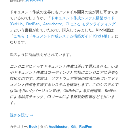
2016-04-17
ドキュメント作成の世界にもアジャイル開発の波が押し寄せてき
ているのでしょうか。「
ドキュメント作成システム構築ガイド
[GitHub、RedPen、Asciidoctor、CIによる モダンライティング]
」という書籍が出ていたので、購入してみました。Kindle版は
「
こちら（ドキュメント作成システム構築ガイド Kindle版）
」に
なります。
次のように商品説明がされています。
エンジニアにとってドキュメント作成は避けて通れません。いま
やドキュメント作成はコーディングと同様にエンジニアに必要な
技術なのです。本書は、ソフトウェア開発の技法に基づいてドキ
ュメント作成を支援するシステムを構築します。このシステムで
はGitを用いたバージョン管理、GitHubによる共同編集、RedPen
による品質チェック、CIツールによる継続的改善などを用いま
す。
続きを読む
→
カテゴリー:
Book
|
タグ:
Asciidoctor
、
Git
、
RedPen