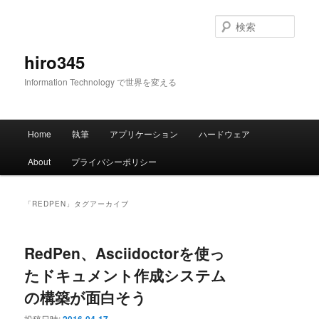
メ
サ
イ
ブ
検
ン
コ
索
コ
ン
hiro345
ン
テ
Information Technology で世界を変える
テ
ン
ン
ツ
ツ
へ
メ
へ
移
Home
執筆
アプリケーション
ハードウェア
イ
移
動
ン
動
About
プライバシーポリシー
メ
ニ
ュ
「
REDPEN
」タグアーカイブ
ー
RedPen、Asciidoctorを使っ
たドキュメント作成システム
の構築が面白そう
投稿日時: