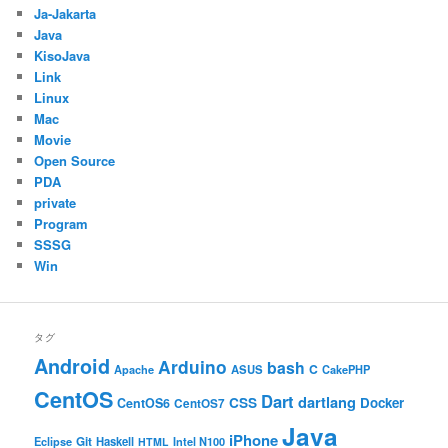
Ja-Jakarta
Java
KisoJava
Link
Linux
Mac
Movie
Open Source
PDA
private
Program
SSSG
Win
タグ
Android
Arduino
bash
C
ASUS
Apache
CakePHP
CentOS
Dart
dartlang
CSS
Docker
CentOS6
CentOS7
Java
iPhone
Git
Haskell
Eclipse
HTML
Intel N100