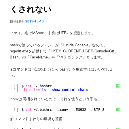
ン
くされない
投稿日時:
2013-10-13
ファイル名はMS932、中身はUTF-8を想定します。
bashで使っているフォントが「Lucida Console」なので、
regedit.exeを起動して「HKEY_CURRENT_USER/Console/Git
Bash」の「FaceName」を「*MS ゴシック」とします。
lsコマンドは下記のように ~/.bashrc を用意すればいいでしょ
う。
1
$ 
cat
~/.bashrc
?
2
alias
ls
=
'ls --show-control-chars'
iconvは同梱されているので、それを使うという手も。
1
$ 
cat
~/.bashrc | iconv -f MS932 -t UTF-8
?
gitコマンドまわりの環境も整備