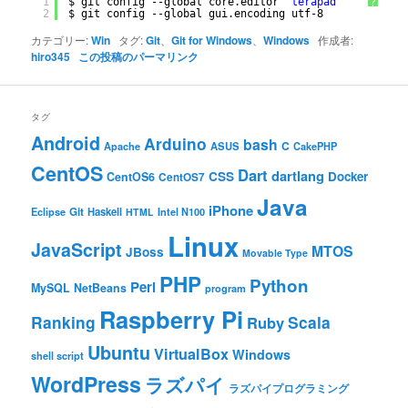
1
$ git config --global core.editor 
'terapad'
?
2
$ git config --global gui.encoding utf-8
カテゴリー:
Win
タグ:
Git
、
Git for Windows
、
Windows
作成者:
hiro345
この投稿のパーマリンク
タグ
Android
Arduino
bash
C
ASUS
Apache
CakePHP
CentOS
Dart
dartlang
CSS
Docker
CentOS6
CentOS7
Java
iPhone
Git
Haskell
Eclipse
HTML
Intel N100
Linux
JavaScript
MTOS
JBoss
Movable Type
PHP
Python
Perl
MySQL
NetBeans
program
Raspberry Pi
Ranking
Scala
Ruby
Ubuntu
VirtualBox
Windows
shell script
WordPress
ラズパイ
ラズパイプログラミング