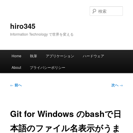
メ
イ
検
ン
索
コ
hiro345
ン
Information Technology で世界を変える
テ
ン
ツ
メ
へ
Home
執筆
アプリケーション
ハードウェア
イ
移
ン
動
About
プライバシーポリシー
メ
ニ
ュ
投
←
前へ
次へ
→
ー
稿
ナ
ビ
ゲ
Git for Windows のbashで日
ー
シ
本語のファイル名表示がうま
ョ