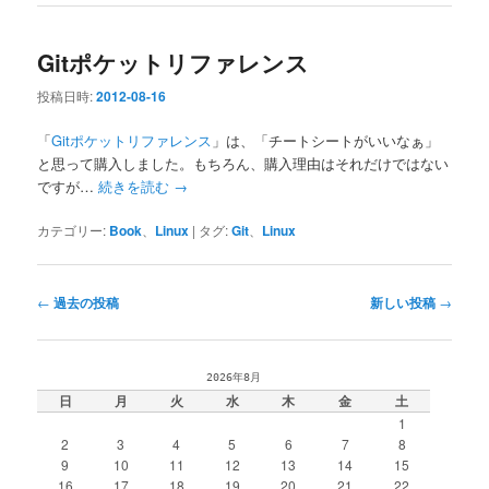
Gitポケットリファレンス
投稿日時:
2012-08-16
「
Gitポケットリファレンス
」は、「チートシートがいいなぁ」
と思って購入しました。もちろん、購入理由はそれだけではない
ですが…
続きを読む
→
カテゴリー:
Book
、
Linux
|
タグ:
Git
、
Linux
投
←
過去の投稿
新しい投稿
→
稿
ナ
ビ
2026年8月
ゲ
日
月
火
水
木
金
土
ー
1
シ
2
3
4
5
6
7
8
ョ
9
10
11
12
13
14
15
ン
16
17
18
19
20
21
22