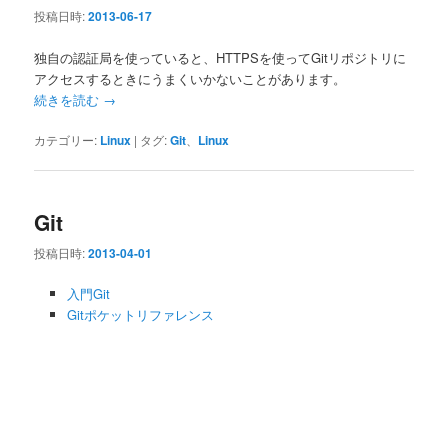
シ
投稿日時:
2013-06-17
ョ
ン
独自の認証局を使っていると、HTTPSを使ってGitリポジトリに
アクセスするときにうまくいかないことがあります。
続きを読む
→
カテゴリー:
Linux
|
タグ:
Git
、
Linux
Git
投稿日時:
2013-04-01
入門Git
Gitポケットリファレンス