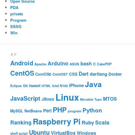
Open Source
PDA
private
Program
SSSG
Win
タグ
Android
Arduino
bash
C
ASUS
Apache
CakePHP
CentOS
Dart
dartlang
CSS
Docker
CentOS6
CentOS7
Java
iPhone
Git
Haskell
Eclipse
HTML
Intel N100
Linux
JavaScript
MTOS
JBoss
Movable Type
PHP
Python
Perl
MySQL
NetBeans
program
Raspberry Pi
Ranking
Scala
Ruby
Ubuntu
VirtualBox
Windows
shell script