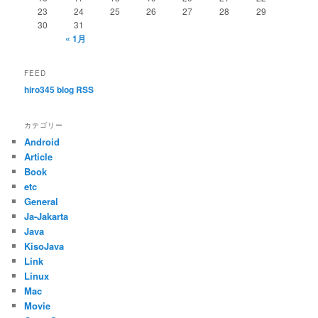
23
24
25
26
27
28
29
30
31
« 1月
FEED
hiro345 blog RSS
カテゴリー
Android
Article
Book
etc
General
Ja-Jakarta
Java
KisoJava
Link
Linux
Mac
Movie