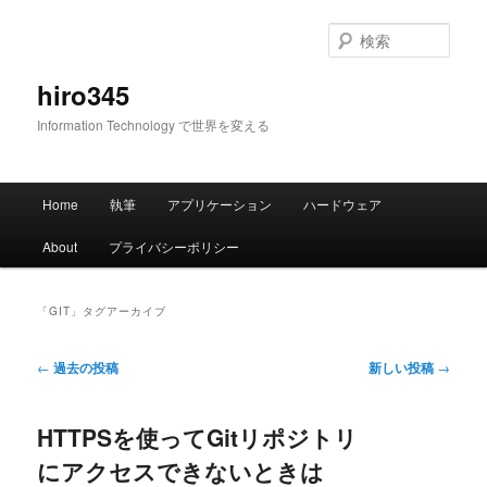
メ
サ
イ
ブ
検
ン
コ
索
コ
ン
hiro345
ン
テ
Information Technology で世界を変える
テ
ン
ン
ツ
ツ
へ
メ
へ
移
Home
執筆
アプリケーション
ハードウェア
イ
移
動
ン
動
About
プライバシーポリシー
メ
ニ
ュ
「
GIT
」タグアーカイブ
ー
投
←
過去の投稿
新しい投稿
→
稿
ナ
HTTPSを使ってGitリポジトリ
ビ
ゲ
にアクセスできないときは
ー