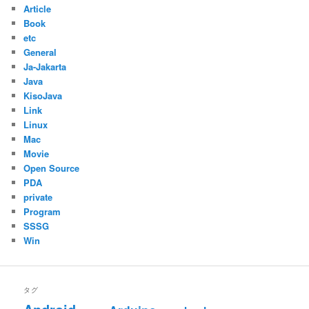
Article
Book
etc
General
Ja-Jakarta
Java
KisoJava
Link
Linux
Mac
Movie
Open Source
PDA
private
Program
SSSG
Win
タグ