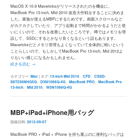
MacOS X 10.9 Mavericksがリリースされたのを機会に、
MacBook Pro 13-inch, Mid 2010 改造大作戦をすることに決めま
した。家族が使えるMBPにするためです。画面スクロールなど
がカクカクしていたり、アプリ起動まで時間がかかるようだと使
いにくいので、それを改善したいところです。噂ではメモリを増
設して、SSDにするとかなり良くなるという話もあります。
Mavericksだとメモリ管理もよくなっていて全体的に軽いという
ことらしいので、もしかしてMacBook Pro 13-inch, Mid 2012よ
りもいい感じになるかもしれません。
続きを読む
→
カテゴリー:
Mac
|
タグ:
13-inch Mid 2010
、
CFD
、
CSSD-
S6T256NHG5Q
、
D3N1066Q-4G
、
MacBook PRO
、
MacBook Pro
13-inch
、
Mid 2010
、
W3N1066Q-4G
MBP+iPad+iPhone用バッグ
投稿日時:
2012-09-07
MacBook PRO + iPad + iPhone を持ち運ぶのに便利なバッグは