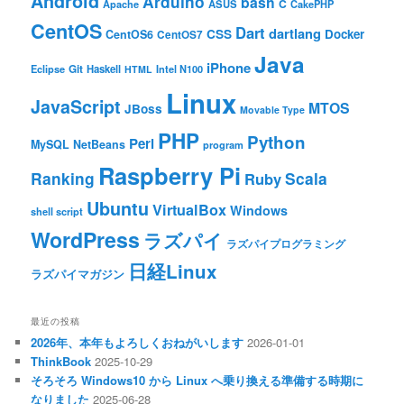
Android
Arduino
bash
C
ASUS
Apache
CakePHP
CentOS
Dart
dartlang
CSS
Docker
CentOS6
CentOS7
Java
iPhone
Git
Haskell
Eclipse
HTML
Intel N100
Linux
JavaScript
MTOS
JBoss
Movable Type
PHP
Python
Perl
MySQL
NetBeans
program
Raspberry Pi
Ranking
Scala
Ruby
Ubuntu
VirtualBox
Windows
shell script
WordPress
ラズパイ
ラズパイプログラミング
日経Linux
ラズパイマガジン
最近の投稿
2026年、本年もよろしくおねがいします
2026-01-01
ThinkBook
2025-10-29
そろそろ Windows10 から Linux へ乗り換える準備する時期に
なりました
2025-06-28