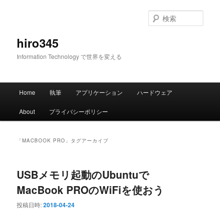
メ
サ
イ
ブ
検
ン
コ
索
コ
ン
hiro345
ン
テ
Information Technology で世界を変える
テ
ン
ン
ツ
ツ
へ
メ
へ
移
Home
執筆
アプリケーション
ハードウェア
イ
移
動
ン
動
About
プライバシーポリシー
メ
ニ
ュ
「
MACBOOK PRO
」タグアーカイブ
ー
USBメモリ起動のUbuntuで
MacBook PROのWiFiを使おう
投稿日時:
2018-04-24