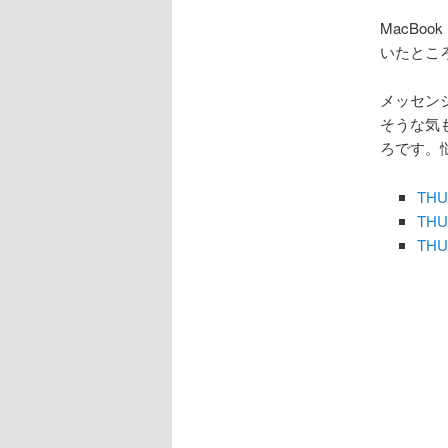
ョ
ン
MacBoo
いたとこ
メッセン
そうな気
ろです。
THU
THU
THU