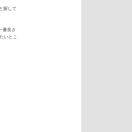
ぁ、と探して
一番良さ
がたいとこ