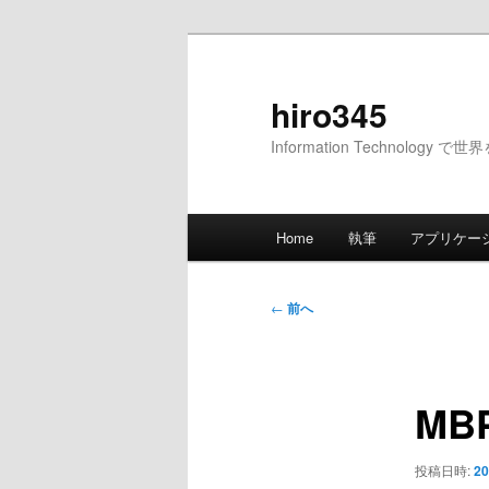
メ
イ
ン
hiro345
コ
Information Technology 
ン
テ
ン
メ
ツ
Home
執筆
アプリケー
イ
へ
ン
移
メ
投
動
←
前へ
ニ
稿
ュ
ナ
ー
ビ
MB
ゲ
ー
シ
投稿日時:
20