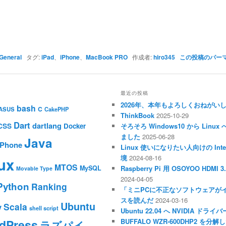
General
タグ:
iPad
、
iPhone
、
MacBook PRO
作成者:
hiro345
この投稿のパー
最近の投稿
2026年、本年もよろしくおねがい
bash
C
ASUS
CakePHP
ThinkBook
2025-10-29
Dart
dartlang
CSS
Docker
そろそろ Windows10 から Li
ました
2025-06-28
Java
iPhone
Linux 使いになりたい人向けの Inte
境
2024-08-16
ux
MTOS
MySQL
Raspberry Pi 用 OSOYOO HDM
Movable Type
2024-04-05
Python
Ranking
「ミニPCに不正なソフトウェアが
スを読んだ
2024-03-16
Ubuntu
Scala
y
shell script
Ubuntu 22.04 へ NVIDIA ド
dPress
BUFFALO WZR-600DHP2 を
ラズパイ