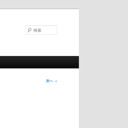
検
索
次へ
→