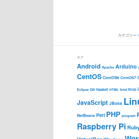
カテゴリー:
タグ
Android
Arduino
Apache
CentOS
CentOS6
CentOS7
Git
Haskell
Eclipse
HTML
Intel N100
Lin
JavaScript
JBoss
PHP
Perl
NetBeans
program
Raspberry Pi
Rub
Wor