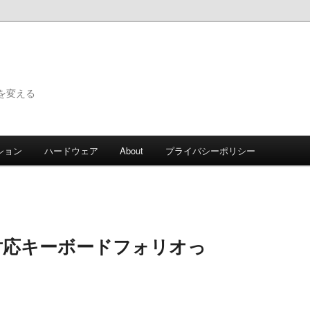
で世界を変える
ション
ハードウェア
About
プライバシーポリシー
d Air対応キーボードフォリオっ