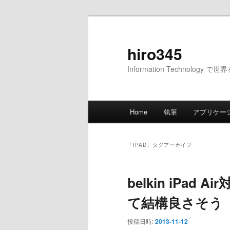
メ
サ
イ
ブ
ン
コ
hiro345
コ
ン
Information Technology 
ン
テ
テ
ン
ン
ツ
メ
ツ
へ
Home
執筆
アプリケー
イ
へ
移
ン
移
動
メ
動
「
IPAD
」タグアーカイブ
ニ
ュ
belkin iPa
ー
て結構良さそう
投稿日時:
2013-11-12