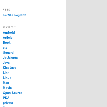
FEED
hiro345 blog RSS
カテゴリー
Android
Article
Book
etc
General
Ja-Jakarta
Java
KisoJava
Link
Linux
Mac
Movie
Open Source
PDA
private