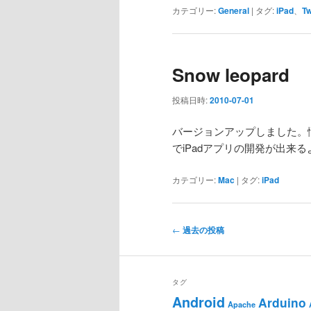
カテゴリー:
General
|
タグ:
iPad
、
Tw
Snow leopard
投稿日時:
2010-07-01
バージョンアップしました。
でiPadアプリの開発が出来
カテゴリー:
Mac
|
タグ:
iPad
投
←
過去の投稿
稿
ナ
ビ
タグ
ゲ
Android
Arduino
Apache