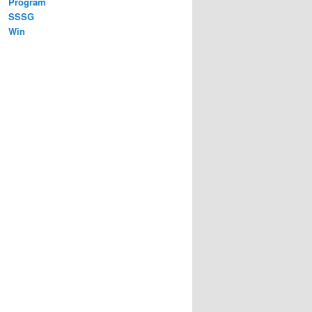
Program
SSSG
Win