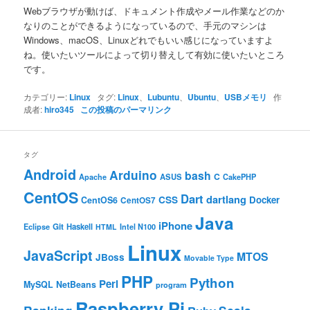
Webブラウザが動けば、ドキュメント作成やメール作業などのか
なりのことができるようになっているので、手元のマシンは
Windows、macOS、Linuxどれでもいい感じになっていますよ
ね。使いたいツールによって切り替えして有効に使いたいところ
です。
カテゴリー:
Linux
タグ:
Linux
、
Lubuntu
、
Ubuntu
、
USBメモリ
作
成者:
hiro345
この投稿のパーマリンク
タグ
Android
Arduino
bash
C
ASUS
Apache
CakePHP
CentOS
Dart
dartlang
CSS
Docker
CentOS6
CentOS7
Java
iPhone
Git
Haskell
Eclipse
HTML
Intel N100
Linux
JavaScript
MTOS
JBoss
Movable Type
PHP
Python
Perl
MySQL
NetBeans
program
Raspberry Pi