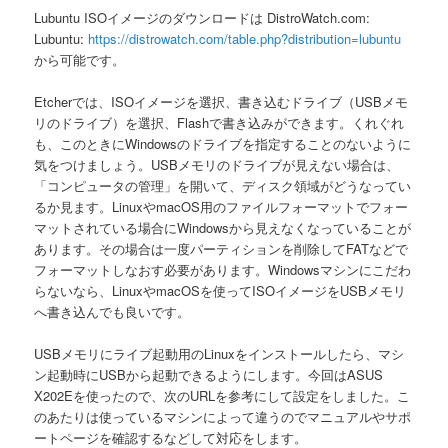
Lubuntu ISOイメージのダウンロードは DistroWatch.com:
Lubuntu:
https://distrowatch.com/table.php?distribution=lubuntu
から可能です。
Etcherでは、ISOイメージを選択、書き込むドライブ（USBメモ
リのドライブ）を選択、Flashで書き込みができます。くれぐれ
も、このときにWindowsのドライブを指定することのないように
気をつけましょう。USBメモリのドライブが見えない場合は、
「コンピュータの管理」を開いて、ディスク領域がどうなってい
るか見ます。LinuxやmacOS用のファイルフォーマットでフォー
マットされている場合にWindowsから見えなくなっていることが
あります。その場合は一度パーティションを削除してFATなどで
フォーマットしなおす必要があります。Windowsマシンにこだわ
らないなら、LinuxやmacOSを使ってISOイメージをUSBメモリ
へ書き込んでも良いです。
USBメモリにライブ起動用のLinuxをインストールしたら、マシ
ン起動時にUSBから起動できるようにします。今回はASUS
X202Eを使ったので、次のURLを参考にして設定をしました。こ
のあたりは使っているマシンによって違うのでマニュアルやサポ
ートページを確認するなどして対応をします。