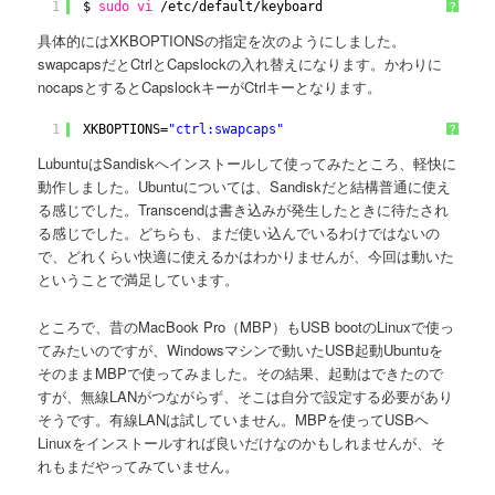
1
$ 
sudo
vi
/etc/default/keyboard
?
具体的にはXKBOPTIONSの指定を次のようにしました。
swapcapsだとCtrlとCapslockの入れ替えになります。かわりに
nocapsとするとCapslockキーがCtrlキーとなります。
1
XKBOPTIONS=
"ctrl:swapcaps"
?
LubuntuはSandiskへインストールして使ってみたところ、軽快に
動作しました。Ubuntuについては、Sandiskだと結構普通に使え
る感じでした。Transcendは書き込みが発生したときに待たされ
る感じでした。どちらも、まだ使い込んでいるわけではないの
で、どれくらい快適に使えるかはわかりませんが、今回は動いた
ということで満足しています。
ところで、昔のMacBook Pro（MBP）もUSB bootのLinuxで使っ
てみたいのですが、Windowsマシンで動いたUSB起動Ubuntuを
そのままMBPで使ってみました。その結果、起動はできたので
すが、無線LANがつながらず、そこは自分で設定する必要があり
そうです。有線LANは試していません。MBPを使ってUSBヘ
Linuxをインストールすれば良いだけなのかもしれませんが、そ
れもまだやってみていません。