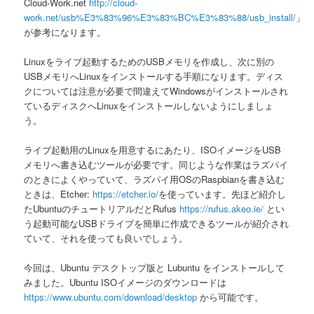
Cloud-Work.net
http://cloud-
work.net/usb%E3%83%96%E3%83%BC%E3%83%88/usb_install/
」
が参考になります。
Linuxをライブ起動するためのUSBメモリを作成し、次に別の
USBメモリへLinuxをインストールする手順になります。ディス
クについては注意が必要で間違えてWindowsがインストールされ
ているディスクへLinuxをインストールしないようにしましょ
う。
ライブ起動用のLinuxを用意するにあたり、ISOイメージをUSB
メモリへ書き込むツールが必要です。同じような作業はラズパイ
のときによくやっていて、ラズパイ用OSのRaspbianを書き込む
ときは、Etcher:
https://etcher.io/
を使っています。先ほど紹介し
たUbuntuのチュートリアルだとRufus
https://rufus.akeo.ie/
とい
う起動可能なUSBドライブを簡単に作成できるツールが紹介され
ていて、それを使っても良いでしょう。
今回は、Ubuntu デスクトップ版と Lubuntu をインストールして
みました。Ubuntu ISOイメージのダウンロードは
https://www.ubuntu.com/download/desktop
から可能です。