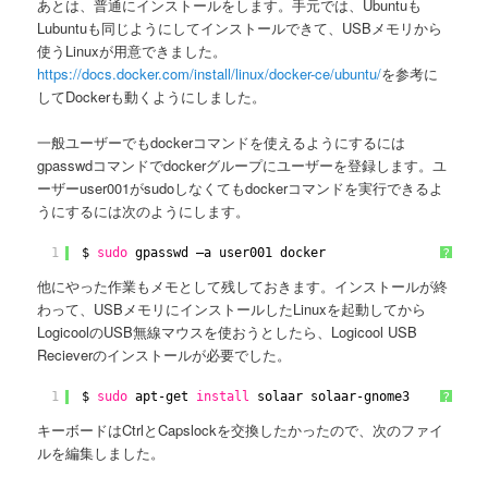
あとは、普通にインストールをします。手元では、Ubuntuも
Lubuntuも同じようにしてインストールできて、USBメモリから
使うLinuxが用意できました。
https://docs.docker.com/install/linux/docker-ce/ubuntu/
を参考に
してDockerも動くようにしました。
一般ユーザーでもdockerコマンドを使えるようにするには
gpasswdコマンドでdockerグループにユーザーを登録します。ユ
ーザーuser001がsudoしなくてもdockerコマンドを実行できるよ
うにするには次のようにします。
1
$ 
sudo
gpasswd –a user001 docker 
?
他にやった作業もメモとして残しておきます。インストールが終
わって、USBメモリにインストールしたLinuxを起動してから
LogicoolのUSB無線マウスを使おうとしたら、Logicool USB
Recieverのインストールが必要でした。
1
$ 
sudo
apt-get 
install
solaar solaar-gnome3 
?
キーボードはCtrlとCapslockを交換したかったので、次のファイ
ルを編集しました。