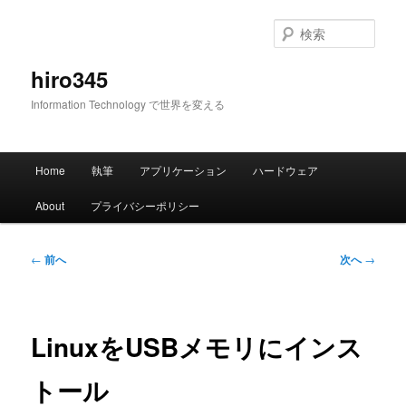
メ
イ
検
ン
索
コ
hiro345
ン
Information Technology で世界を変える
テ
ン
ツ
メ
へ
Home
執筆
アプリケーション
ハードウェア
イ
移
ン
動
About
プライバシーポリシー
メ
ニ
ュ
投
←
前へ
次へ
→
ー
稿
ナ
ビ
ゲ
LinuxをUSBメモリにインス
ー
シ
トール
ョ