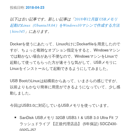
ン
投稿日時:
2018-04-23
以下は古い記事です。新しい記事は「
2018年12月版 USBメモリ
起動のLinux（Ubuntu18.04）をWindows10マシンで作成する方法
| hiro345
」にあります。
Dockerを使うにあたって、Linux向けにDockerfileを用意したので
すが、ちょっと複雑なオプション指定をすると、Windowsマシン
では動かない場合があり不便なので、WindowsマシンをLinuxで
起動して使ってもらった方が速そうな気がして、USBメモリに
Linuxをインストールして起動できるようにしてみました。
USB BootのLinuxは結構前からあって、いまさらの感じですが、
以前よりもかなり簡単に用意ができるようになっていて、少し感
動しました。
今回はUSB3.0に対応しているUSBメモリを使っています。
SanDisk USBメモリ 32GB USB3.1 & USB 3.0 Ultra Fit フ
ラッシュドライブ 【正規代理店品】 (5年保証) SDCZ430-
032G-J57