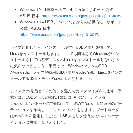
Windows 10 – BIOSへのアクセス方法 | サポート 公式 |
ASUS 日本:
https://www.asus.com/jp/support/faq/1013015/
Windows 10 – USBデバイスなどからの起動方法 | サポート
公式 | ASUS 日本:
https://www.asus.com/jp/support/faq/1013017/
ライブ起動したら、インストールするUSBメモリを挿して、
Linuxをインストールします。ここでも間違えてWindowsがイン
ストールされているディスクへLinuxをインストールしないよう
に気をつけましょう。手元では、WindowsマシンのSSD
が/dev/sda、ライブ起動用USBメモリが/dev/sdb、Linuxをインス
トールするUSBメモリが/dev/sdcとなりました。
ディスクの構成は「その他」を選んでカスタマイズをします。手
元では、USBメモリの/dev/sdcにはFATのパーティショ
ン/dev/sdc1があったので削除して、改めて/dev/sdcにext4のパー
ティションを作成し、「/」へマウントをします。ブートローダ
は/dev/sdcを指定しました。USBメモリを使うのでswapパーテ
ィションは用意しませんでした。