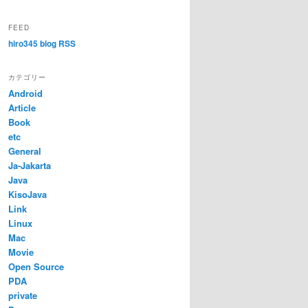
FEED
hiro345 blog RSS
カテゴリー
Android
Article
Book
etc
General
Ja-Jakarta
Java
KisoJava
Link
Linux
Mac
Movie
Open Source
PDA
private