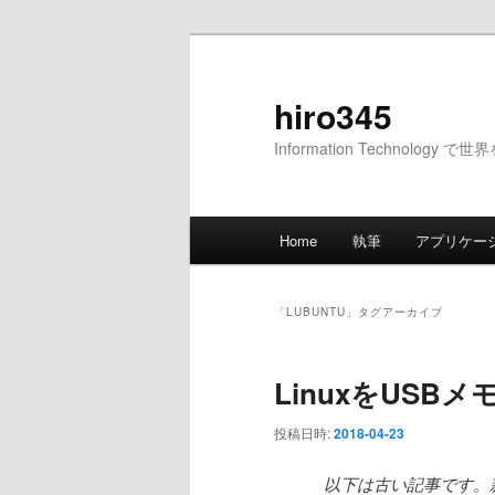
メ
サ
イ
ブ
ン
コ
hiro345
コ
ン
Information Technology 
ン
テ
テ
ン
ン
ツ
メ
ツ
へ
Home
執筆
アプリケー
イ
へ
移
ン
移
動
メ
動
「
LUBUNTU
」タグアーカイブ
ニ
ュ
LinuxをUSB
ー
投稿日時:
2018-04-23
以下は古い記事です。