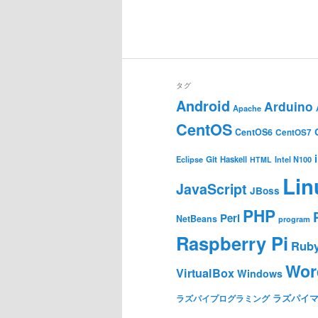
タグ
Android
Arduino
Apache
CentOS
CentOS6
CentOS7
Git
Haskell
Eclipse
HTML
Intel N100
Lin
JavaScript
JBoss
PHP
Perl
NetBeans
program
Raspberry Pi
Rub
Wor
VirtualBox
Windows
ラズパイ
ラズパイプログラミング