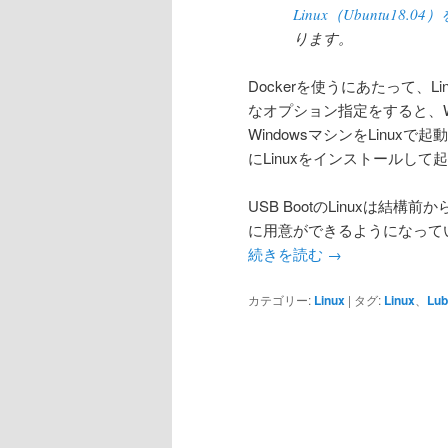
Linux（Ubuntu18.0
ります。
Dockerを使うにあたって、Li
なオプション指定をすると、W
WindowsマシンをLinu
にLinuxをインストールし
USB BootのLinuxは
に用意ができるようになって
続きを読む
→
カテゴリー:
Linux
|
タグ:
Linux
、
Lub