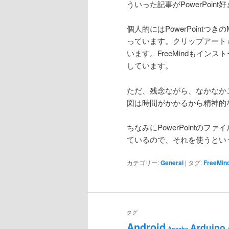
ういった記事がPowerPoi
個人的にはPowerPointつきのMic
っています。クリップアート
います。FreeMindもイ
しています。
ただ、残念ながら、なかなか
図は時間がかかるから精神的
ちなみにPowerPointのファ
ているので、それを使うとい
カテゴリー:
General
|
タグ:
FreeMin
タグ
Android
Arduino
Apache