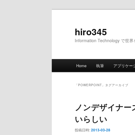
メ
サ
イ
ブ
ン
コ
hiro345
コ
ン
Information Technology 
ン
テ
テ
ン
ン
ツ
メ
ツ
へ
Home
執筆
アプリケー
イ
へ
移
ン
移
動
メ
動
「
POWERPOINT
」タグアーカイブ
ニ
ュ
ノンデザイナー
ー
いらしい
投稿日時:
2013-03-28