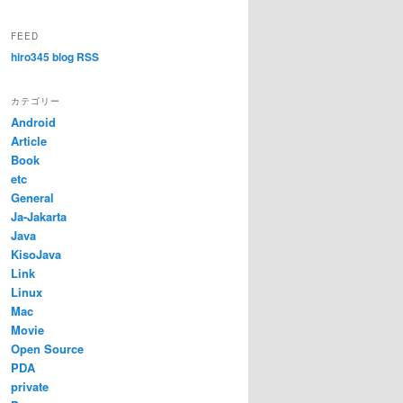
FEED
hiro345 blog RSS
カテゴリー
Android
Article
Book
etc
General
Ja-Jakarta
Java
KisoJava
Link
Linux
Mac
Movie
Open Source
PDA
private