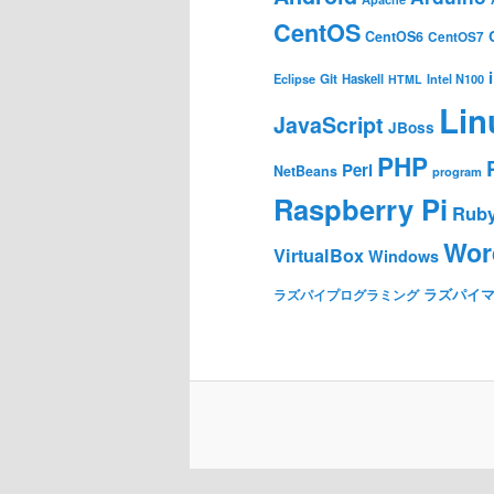
CentOS
CentOS6
CentOS7
Git
Haskell
Eclipse
HTML
Intel N100
Lin
JavaScript
JBoss
PHP
Perl
NetBeans
program
Raspberry Pi
Rub
Wor
VirtualBox
Windows
ラズパイ
ラズパイプログラミング