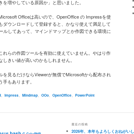
nt好きを増やしている原因か」と思いました。
rosoft Officeは高いので、OpenOffice の Impressを使
もダウンロードして登録すると、かなり使えて満足して
ンストールしてあって、マインドマップとか作図できる環境に
これらの作図ツールを有効に使えていません。やはり作
なしきい値が高いのかもしれません。
イルを見るだけならViewerが無償でMicrosoftから配布され
う手もあります。
d
、
Impress
、
Mindmap
、
OOo
、
OpenOffice
、
PowerPoint
最近の投稿
2026年、本年もよろしくおねがい
bash
C
ASUS
CakePHP