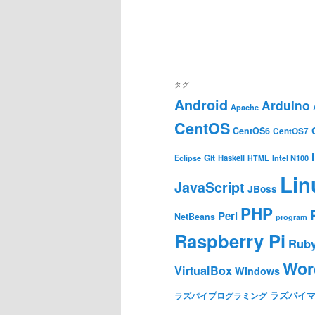
タグ
Android
Arduino
Apache
CentOS
CentOS6
CentOS7
Git
Haskell
Eclipse
HTML
Intel N100
Lin
JavaScript
JBoss
PHP
Perl
NetBeans
program
Raspberry Pi
Rub
Wor
VirtualBox
Windows
ラズパイ
ラズパイプログラミング