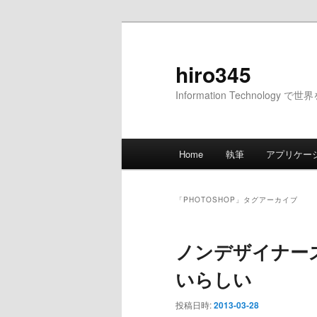
メ
サ
イ
ブ
ン
コ
hiro345
コ
ン
Information Technology 
ン
テ
テ
ン
ン
ツ
メ
ツ
へ
Home
執筆
アプリケー
イ
へ
移
ン
移
動
メ
動
「
PHOTOSHOP
」タグアーカイブ
ニ
ュ
ノンデザイナー
ー
いらしい
投稿日時:
2013-03-28