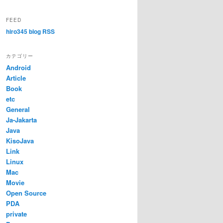
FEED
hiro345 blog RSS
カテゴリー
Android
Article
Book
etc
General
Ja-Jakarta
Java
KisoJava
Link
Linux
Mac
Movie
Open Source
PDA
private