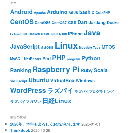
タグ
Android
Arduino
bash
C
ASUS
Apache
CakePHP
CentOS
Dart
dartlang
CSS
Docker
CentOS6
CentOS7
Java
iPhone
Git
Haskell
Eclipse
HTML
Intel N100
Linux
JavaScript
MTOS
JBoss
Movable Type
PHP
Python
Perl
MySQL
NetBeans
program
Raspberry Pi
Ranking
Scala
Ruby
Ubuntu
VirtualBox
Windows
shell script
WordPress
ラズパイ
ラズパイプログラミング
日経Linux
ラズパイマガジン
最近の投稿
2026年、本年もよろしくおねがいします
2026-01-01
ThinkBook
2025-10-29