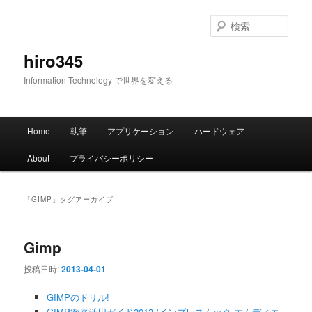
メ
サ
イ
ブ
検
ン
コ
索
コ
ン
hiro345
ン
テ
Information Technology で世界を変える
テ
ン
ン
ツ
ツ
へ
メ
へ
移
Home
執筆
アプリケーション
ハードウェア
イ
移
動
ン
動
About
プライバシーポリシー
メ
ニ
ュ
「
GIMP
」タグアーカイブ
ー
Gimp
投稿日時:
2013-04-01
GIMPのドリル!
GIMP徹底活用ガイド2012 (インプレスムック エムディエ