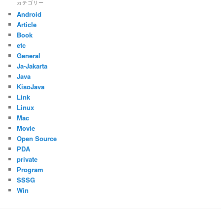
カテゴリー
Android
Article
Book
etc
General
Ja-Jakarta
Java
KisoJava
Link
Linux
Mac
Movie
Open Source
PDA
private
Program
SSSG
Win