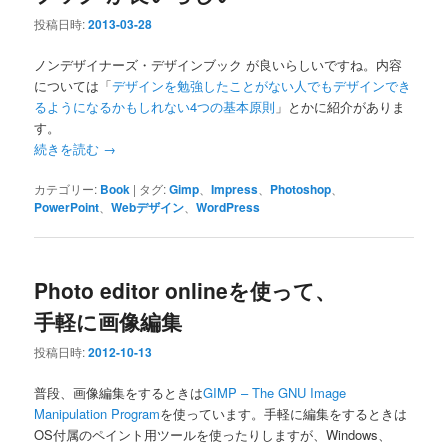
投稿日時:
2013-03-28
ノンデザイナーズ・デザインブック が良いらしいですね。内容
については「
デザインを勉強したことがない人でもデザインでき
るようになるかもしれない4つの基本原則
」とかに紹介がありま
す。
続きを読む
→
カテゴリー:
Book
|
タグ:
Gimp
、
Impress
、
Photoshop
、
PowerPoint
、
Webデザイン
、
WordPress
Photo editor onlineを使って、
手軽に画像編集
投稿日時:
2012-10-13
普段、画像編集をするときは
GIMP – The GNU Image
Manipulation Program
を使っています。手軽に編集をするときは
OS付属のペイント用ツールを使ったりしますが、Windows、