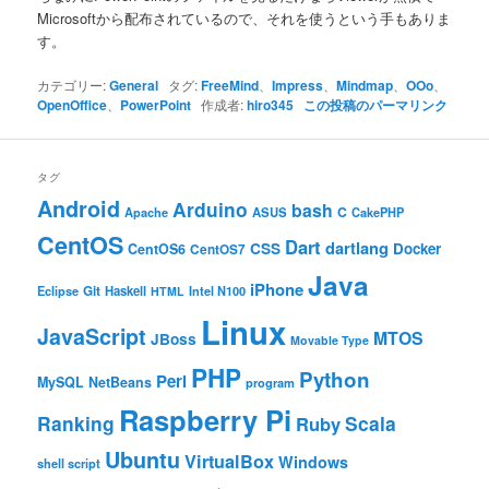
Microsoftから配布されているので、それを使うという手もありま
す。
カテゴリー:
General
タグ:
FreeMind
、
Impress
、
Mindmap
、
OOo
、
OpenOffice
、
PowerPoint
作成者:
hiro345
この投稿のパーマリンク
タグ
Android
Arduino
bash
C
ASUS
Apache
CakePHP
CentOS
Dart
dartlang
CSS
Docker
CentOS6
CentOS7
Java
iPhone
Git
Haskell
Eclipse
HTML
Intel N100
Linux
JavaScript
MTOS
JBoss
Movable Type
PHP
Python
Perl
MySQL
NetBeans
program
Raspberry Pi
Ranking
Scala
Ruby
Ubuntu
VirtualBox
Windows
shell script