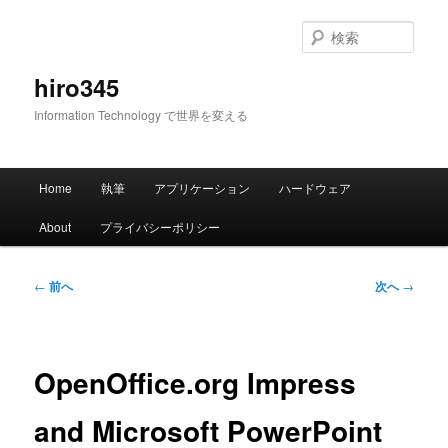
メ
イ
検
ン
索
コ
hiro345
ン
Information Technology で世界を変える
テ
ン
ツ
メ
へ
Home
執筆
アプリケーション
ハードウェア
イ
移
ン
動
About
プライバシーポリシー
メ
ニ
ュ
投
←
前へ
次へ
→
ー
稿
ナ
ビ
ゲ
OpenOffice.org Impress
ー
シ
and Microsoft PowerPoint
ョ