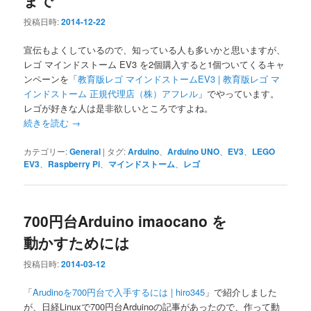
投稿日時:
2014-12-22
宣伝もよくしているので、知っている人も多いかと思いますが、
レゴ マインドストーム EV3 を2個購入すると1個ついてくるキャ
ンペーンを「
教育版レゴ マインドストームEV3 | 教育版レゴ マ
インドストーム 正規代理店（株）アフレル
」でやっています。
レゴが好きな人は是非欲しいところですよね。
続きを読む
→
カテゴリー:
General
|
タグ:
Arduino
、
Arduino UNO
、
EV3
、
LEGO
EV3
、
Raspberry Pi
、
マインドストーム
、
レゴ
700円台Arduino imaocano を
動かすためには
投稿日時:
2014-03-12
「
Arudinoを700円台で入手するには | hiro345
」で紹介しました
が、日経Linuxで700円台Arduinoの記事があったので、作って動