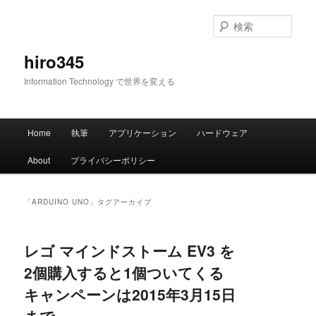
メ
サ
イ
ブ
検
ン
コ
索
コ
ン
hiro345
ン
テ
Information Technology で世界を変える
テ
ン
ン
ツ
ツ
へ
メ
へ
移
Home
執筆
アプリケーション
ハードウェア
イ
移
動
ン
動
About
プライバシーポリシー
メ
ニ
ュ
「
ARDUINO UNO
」タグアーカイブ
ー
レゴ マインドストーム EV3 を
2個購入すると1個ついてくる
キャンペーンは2015年3月15日
まで