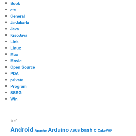
Book
etc
General
Ja-Jakarta
Java
KisoJava
Link
Linux
Mac
Movie
Open Source
PDA
private
Program
SSSG
Win
タグ
Android
Arduino
bash
C
ASUS
Apache
CakePHP