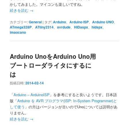
かしてみました。マイコンも楽しいですね。
続きを読む
→
カテゴリー:
General
|
タグ:
Arduino
、
Arduino ISP
、
Arduino UNO
、
ATmega328P
、
ATtiny2314
、
avrdude
、
HIDaspx
、
hidspx
、
imaocano
Arduino UnoをArduino Uno用
ブートローダライタにするに
は
投稿日時:
2014-02-14
「
Arduino – ArduinoISP
」を参考にすると良いようです。日本語
版「
Arduino を AVR プログラマ(ISP: In-System Programmer)と
して使う
」の方はバージョンが古いのでUnoについては説明があ
りません。
続きを読む
→