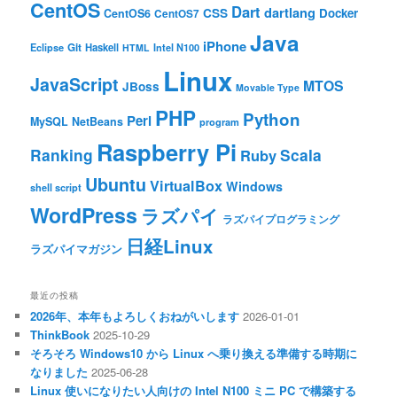
CentOS
Dart
dartlang
CSS
Docker
CentOS6
CentOS7
Java
iPhone
Git
Haskell
Eclipse
HTML
Intel N100
Linux
JavaScript
MTOS
JBoss
Movable Type
PHP
Python
Perl
MySQL
NetBeans
program
Raspberry Pi
Ranking
Scala
Ruby
Ubuntu
VirtualBox
Windows
shell script
WordPress
ラズパイ
ラズパイプログラミング
日経Linux
ラズパイマガジン
最近の投稿
2026年、本年もよろしくおねがいします
2026-01-01
ThinkBook
2025-10-29
そろそろ Windows10 から Linux へ乗り換える準備する時期に
なりました
2025-06-28
Linux 使いになりたい人向けの Intel N100 ミニ PC で構築する