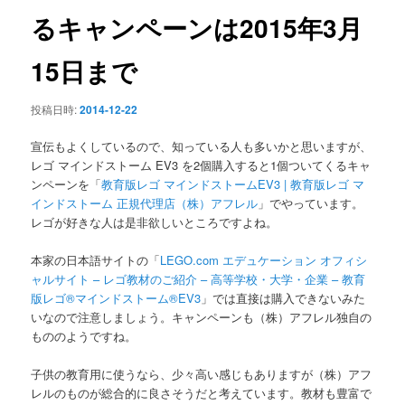
ン
るキャンペーンは2015年3月
15日まで
投稿日時:
2014-12-22
宣伝もよくしているので、知っている人も多いかと思いますが、
レゴ マインドストーム EV3 を2個購入すると1個ついてくるキャ
ンペーンを「
教育版レゴ マインドストームEV3 | 教育版レゴ マ
インドストーム 正規代理店（株）アフレル
」でやっています。
レゴが好きな人は是非欲しいところですよね。
本家の日本語サイトの「
LEGO.com エデュケーション オフィシ
ャルサイト – レゴ教材のご紹介 – 高等学校・大学・企業 – 教育
版レゴ®マインドストーム®EV3
」では直接は購入できないみた
いなので注意しましょう。キャンペーンも（株）アフレル独自の
もののようですね。
子供の教育用に使うなら、少々高い感じもありますが（株）アフ
レルのものが総合的に良さそうだと考えています。教材も豊富で