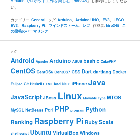
Arduino でロボット工作を楽しむ | hiro345
」も参考にしてくださ
い。
カテゴリー:
General
タグ:
Arduino
、
Arduino UNO
、
EV3
、
LEGO
EV3
、
Raspberry Pi
、
マインドストーム
、
レゴ
作成者:
hiro345
こ
の投稿のパーマリンク
タグ
Android
Arduino
bash
C
ASUS
Apache
CakePHP
CentOS
Dart
dartlang
CSS
Docker
CentOS6
CentOS7
Java
iPhone
Git
Haskell
Eclipse
HTML
Intel N100
Linux
JavaScript
MTOS
JBoss
Movable Type
PHP
Python
Perl
MySQL
NetBeans
program
Raspberry Pi
Ranking
Scala
Ruby
Ubuntu
VirtualBox
Windows
shell script