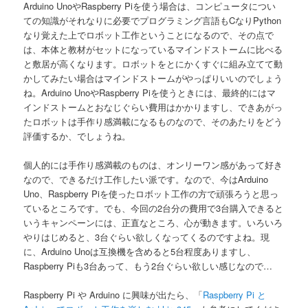
Arduino UnoやRaspberry Piを使う場合は、コンピュータについ
ての知識がそれなりに必要でプログラミング言語もCなりPython
なり覚えた上でロボット工作ということになるので、その点で
は、本体と教材がセットになっているマインドストームに比べる
と敷居が高くなります。ロボットをとにかくすぐに組み立てて動
かしてみたい場合はマインドストームがやっぱりいいのでしょう
ね。Arduino UnoやRaspberry Piを使うときには、最終的にはマ
インドストームとおなじぐらい費用はかかりますし、できあがっ
たロボットは手作り感満載になるものなので、そのあたりをどう
評価するか、でしょうね。
個人的には手作り感満載のものは、オンリーワン感があって好き
なので、できるだけ工作したい派です。なので、今はArduino
Uno、Raspberry Piを使ったロボット工作の方で頑張ろうと思っ
ているところです。でも、今回の2台分の費用で3台購入できると
いうキャンペーンには、正直なところ、心が動きます。いろいろ
やりはじめると、3台ぐらい欲しくなってくるのですよね。現
に、Arduino Unoは互換機を含めると5台程度ありますし、
Raspberry Piも3台あって、もう2台ぐらい欲しい感じなので…
Raspberry Pi や Arduino に興味が出たら、「
Raspberry Pi と