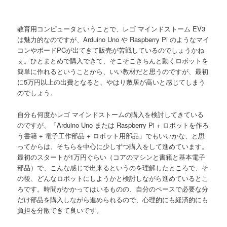
教育用コンピュータということで、レゴ マインドストーム EV3
は魅力的なのですが、Arduino Uno や Raspberry Pi のようなマイ
コンやボードPCが出てきて販売が苦戦しているのでしょうかね
ぇ。ひとまとめで購入できて、そこそこきちんと動くロボットを
簡単に作れるということから、いい教材だと思うのですが、最初
に5万円以上の出費となると、やはり敷居が高いと感じてしまう
のでしょう。
自分も何度かレゴ マインドストームの購入を検討してきている
のですが、「Arduino Uno または Raspberry Pi + ロボットを作ろ
う書籍 + 電子工作部品 + ロボット用部品」でもいいかな、と思
ってからは、そちらを中心に少しずつ購入をして進めています。
最初のスタートが1万円ぐらい（コアのマシンと書籍と基本電子
部品）で、こんな感じで出来るというのを理解したところで、そ
の後、どんなロボットにしようかと検討しながら進めているとこ
ろです。時間がかかってはいるものの、自分のペースで必要な分
だけ部品を購入しながら進められるので、心理的にも経済的にも
負担を分散できて良いです。