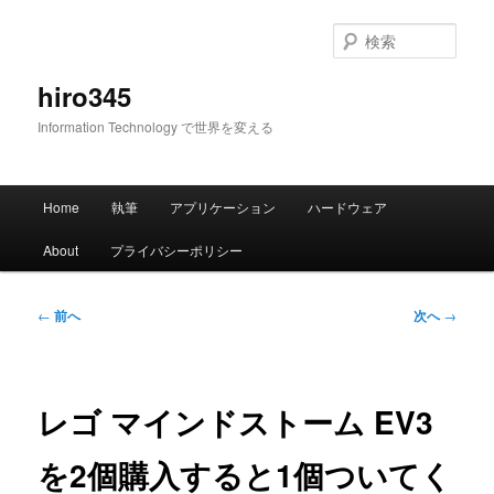
メ
イ
検
ン
索
コ
hiro345
ン
Information Technology で世界を変える
テ
ン
ツ
メ
へ
Home
執筆
アプリケーション
ハードウェア
イ
移
ン
動
About
プライバシーポリシー
メ
ニ
ュ
投
←
前へ
次へ
→
ー
稿
ナ
ビ
ゲ
レゴ マインドストーム EV3
ー
シ
を2個購入すると1個ついてく
ョ