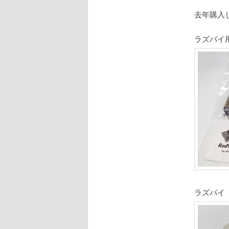
ョ
ン
去年購入
ラズパイ用A
ラズパイ