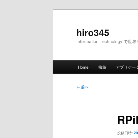
メ
イ
ン
hiro345
コ
Information Technology 
ン
テ
ン
メ
ツ
Home
執筆
アプリケー
イ
へ
ン
移
メ
投
動
←
前へ
ニ
稿
ュ
ナ
ー
ビ
RP
ゲ
ー
シ
投稿日時:
20