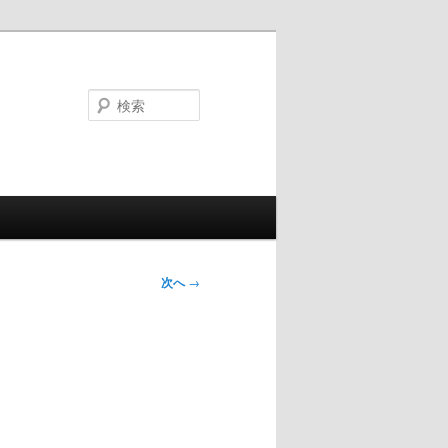
検
索
次へ
→