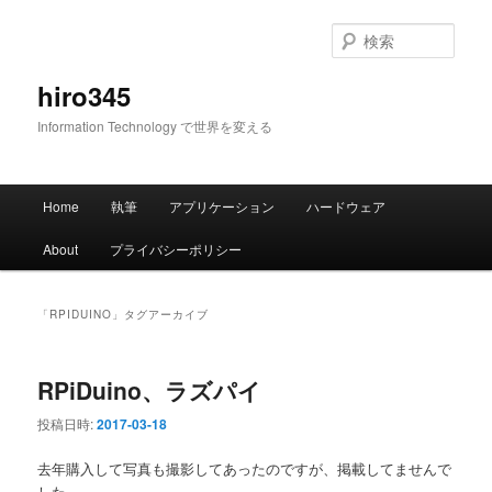
メ
サ
イ
ブ
検
ン
コ
索
コ
ン
hiro345
ン
テ
Information Technology で世界を変える
テ
ン
ン
ツ
ツ
へ
メ
へ
移
Home
執筆
アプリケーション
ハードウェア
イ
移
動
ン
動
About
プライバシーポリシー
メ
ニ
ュ
「
RPIDUINO
」タグアーカイブ
ー
RPiDuino、ラズパイ
投稿日時:
2017-03-18
去年購入して写真も撮影してあったのですが、掲載してませんで
した。