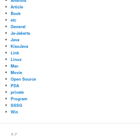
Android
Article
Book
etc
General
Ja-Jakarta
Java
KisoJava
Link
Linux
Mac
Movie
Open Source
PDA
private
Program
SSSG
Win
タグ