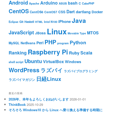
Android
Arduino
bash
C
ASUS
Apache
CakePHP
CentOS
Dart
dartlang
CSS
Docker
CentOS6
CentOS7
Java
iPhone
Git
Haskell
Eclipse
HTML
Intel N100
Linux
JavaScript
MTOS
JBoss
Movable Type
PHP
Python
Perl
MySQL
NetBeans
program
Raspberry Pi
Ranking
Scala
Ruby
Ubuntu
VirtualBox
Windows
shell script
WordPress
ラズパイ
ラズパイプログラミング
日経Linux
ラズパイマガジン
最近の投稿
2026年、本年もよろしくおねがいします
2026-01-01
ThinkBook
2025-10-29
そろそろ Windows10 から Linux へ乗り換える準備する時期に