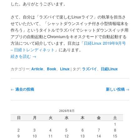
した。ありがとうございます。
さて、自分は「ラズパイで楽しむLinuxライフ」の執筆を担当さ
せていただいて、「シャットダウンスイッチ付き小型情報端末を
作ろう」というタイトルでラズパイでシャットダウンスイッチ用
アプリの自動起動とChromiumをキオスクモードで自動起動する
方法について紹介しています。目次は「
日経Linux 2019年9月号
– 日経トレンディネット
」にあります。
続きを読む
→
カテゴリー:
Article
、
Book
、
Linux
|
タグ:
ラズパイ
、
日経Linux
投
←
過去の投稿
新しい投稿
→
稿
ナ
ビ
2026年8月
ゲ
日
月
火
水
木
金
土
ー
1
シ
2
3
4
5
6
7
8
ョ
9
10
11
12
13
14
15