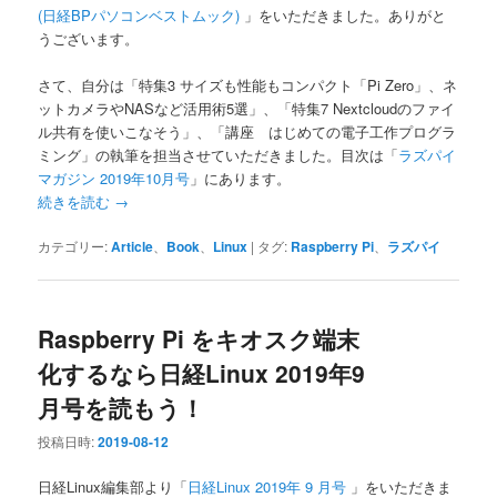
(日経BPパソコンベストムック)
」をいただきました。ありがと
うございます。
さて、自分は「特集3 サイズも性能もコンパクト「Pi Zero」、ネ
ットカメラやNASなど活用術5選」、「特集7 Nextcloudのファイ
ル共有を使いこなそう」、「講座 はじめての電子工作プログラ
ミング」の執筆を担当させていただきました。目次は「
ラズパイ
マガジン 2019年10月号
」にあります。
続きを読む
→
カテゴリー:
Article
、
Book
、
Linux
|
タグ:
Raspberry Pi
、
ラズパイ
Raspberry Pi をキオスク端末
化するなら日経Linux 2019年9
月号を読もう！
投稿日時:
2019-08-12
日経Linux編集部より「
日経Linux 2019年 9 月号
」をいただきま