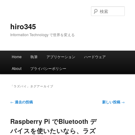
メ
サ
イ
ブ
検
ン
コ
索
コ
ン
hiro345
ン
テ
Information Technology で世界を変える
テ
ン
ン
ツ
ツ
へ
メ
へ
移
Home
執筆
アプリケーション
ハードウェア
イ
移
動
ン
動
About
プライバシーポリシー
メ
ニ
ュ
「
ラズパイ
」タグアーカイブ
ー
投
←
過去の投稿
新しい投稿
→
稿
ナ
Raspberry Pi でBluetooth デ
ビ
ゲ
バイスを使いたいなら、ラズ
ー