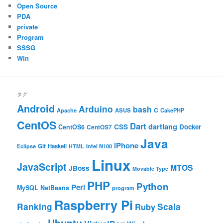
Open Source
PDA
private
Program
SSSG
Win
タグ
Android
Arduino
bash
C
ASUS
Apache
CakePHP
CentOS
Dart
dartlang
CSS
Docker
CentOS6
CentOS7
Java
iPhone
Git
Haskell
Eclipse
HTML
Intel N100
Linux
JavaScript
MTOS
JBoss
Movable Type
PHP
Python
Perl
MySQL
NetBeans
program
Raspberry Pi
Ranking
Scala
Ruby
Ubuntu