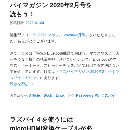
パイマガジン 2020年2月号を
シ
ョ
読もう！
ン
投稿日時:
2020-01-23
編集部より「
ラズパイマガジン 2020年2月号
」をいただきまし
た。ありがとうございます。
さて、自分は「特集5 Bluetooth機器で遊ぼう、マウスやスピーカ
ーをつなぐ技」の執筆を担当させていただいて、Bluetoothのマ
ウス、キーボード、スピーカーをラズパイで利用する方法につい
て紹介しています。目次は「
ラズパイマガジン 2020年2月号｜ラ
ズパイマガジン
」にあります。
続きを読む
→
カテゴリー:
Article
、
Book
、
Linux
|
タグ:
Raspberry Pi
、
ラズパイ
ラズパイ４を使うには
microHDMI変換ケーブルが必