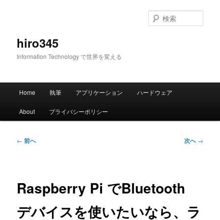
メ
イ
検
ン
索
コ
hiro345
ン
Information Technology で世界を変える
テ
ン
ツ
メ
へ
Home
執筆
アプリケーション
ハードウェア
イ
移
ン
動
About
プライバシーポリシー
メ
ニ
ュ
投
←
前へ
次へ
→
ー
稿
ナ
ビ
ゲ
Raspberry Pi でBluetooth
ー
シ
デバイスを使いたいなら、ラ
ョ