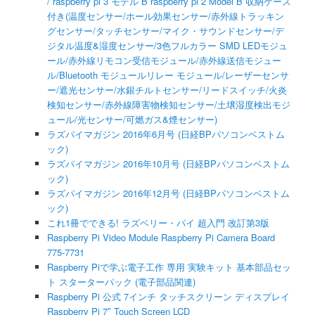
/ raspberry pi 3 モデル B raspberry pi 2 Model B 収納ケース
付き(温度センサー/ホール効果センサー/赤外線トラッキン
グセンサー/タッチセンサー/マイク・サウンドセンサー/デ
ジタル温度&湿度センサー/3色フルカラー SMD LEDモジュ
ール/赤外線リモコン受信モジュール/赤外線送信モジュー
ル/Bluetooth モジュールリレー モジュール/レーザーセンサ
ー/遮光センサー/水銀チルトセンサー/リードスイッチ/火炎
検知センサー/赤外線障害物検知センサー/土壌湿度検出モジ
ュール/光センサー/可燃ガス&煙センサー)
ラズパイマガジン 2016年6月号 (日経BPパソコンベストム
ック)
ラズパイマガジン 2016年10月号 (日経BPパソコンベストム
ック)
ラズパイマガジン 2016年12月号 (日経BPパソコンベストム
ック)
これ1冊でできる! ラズベリー・パイ 超入門 改訂第3版
Raspberry Pi Video Module Raspberry Pi Camera Board
775-7731
Raspberry Piで学ぶ電子工作 専用 実験キット 基本部品セッ
ト スターターパック (電子部品関連)
Raspberry Pi 公式 7インチ タッチスクリーン ディスプレイ
Raspberry Pi 7″ Touch Screen LCD