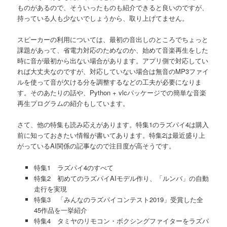
ものがあるので、そういったものも紹介できると良いのですが、
持っている人も少ないでしょうから、取り上げてません。
スピーカーの利用については、最初の音出しのところでちょっと
課題があって、省電力対応のためなのか、始めて音楽再生をした
時に音が最初から出ない場合があります。アプリ側で対応してい
れば大丈夫なのですが、対応していない場合は無音のMP3ファイ
ルを使って音が欠ける分を調整するなどの工夫が必要になりま
す。そのあたりの話や、Python + vlcパッケージでの簡単な音楽
再生プログラムの紹介もしています。
さて、他の特集も読み応えがあります。特集1のラズパイ4は購入
前に知っておきたい情報が書いてあります。特集2は最近盛り上
がっているAI関係の記事なので注目度が高そうです。
特集1 ラズパイ4のすべて
特集2 初めてのラズパイAIモデル作り、「ルンバ」の自動
走行を実現
特集3 「みんなのラズパイコンテスト2019」受賞した全
45作品を一挙紹介
特集4 タミヤのリモコン・ボクシングファイターをラズパ