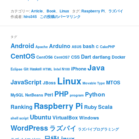
カテゴリー:
Article
、
Book
、
Linux
タグ:
Raspberry Pi
、
ラズパイ
作成者:
hiro345
この投稿のパーマリンク
タグ
Android
Arduino
bash
C
ASUS
Apache
CakePHP
CentOS
Dart
dartlang
CSS
Docker
CentOS6
CentOS7
Java
iPhone
Git
Haskell
Eclipse
HTML
Intel N100
Linux
JavaScript
MTOS
JBoss
Movable Type
PHP
Python
Perl
MySQL
NetBeans
program
Raspberry Pi
Ranking
Scala
Ruby
Ubuntu
VirtualBox
Windows
shell script
WordPress
ラズパイ
ラズパイプログラミング
日経Linux