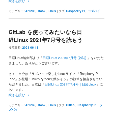
続きを読む
→
カテゴリー:
Article
、
Book
、
Linux
|
タグ:
Raspberry Pi
、
ラズパイ
GitLab を使ってみたいなら日
経Linux 2021年7月号を読もう
投稿日時:
2021-06-11
日経Linux編集部より「
日経Linux 2021年7月号 [雑誌]
」をいただ
きました。ありがとうございます。
さて、自分は『ラズパイで楽しむLinuxライフ 「Raspberry Pi
Pico」が登場！MicroPythonで動かそう』の執筆を担当させてい
ただきました。目次は「
日経Linux 2021年7月号｜日経Linux
」に
あります。
続きを読む
→
カテゴリー:
Article
、
Book
、
Linux
|
タグ:
Gitlab
、
Raspberry Pi
、
ラ
ズパイ