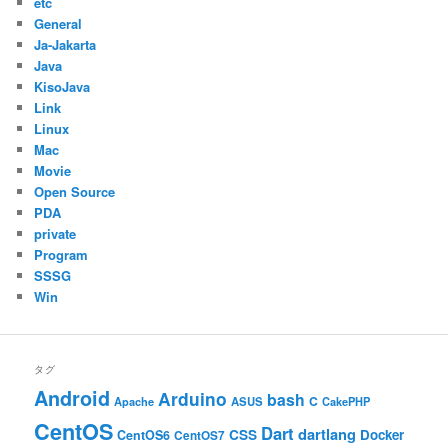
etc
General
Ja-Jakarta
Java
KisoJava
Link
Linux
Mac
Movie
Open Source
PDA
private
Program
SSSG
Win
タグ
Android
Arduino
bash
C
ASUS
Apache
CakePHP
CentOS
Dart
dartlang
CSS
Docker
CentOS6
CentOS7