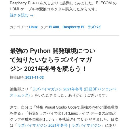
Raspberry Pi 400 を久しぶりに起動してみました。ELECOM の
HDMI ケーブルや変換コネクタを購入したからです。
続きを読む
→
カテゴリー:
Linux
|
タグ:
Pi 400
、
Raspberry Pi
、
ラズパイ
最強の Python 開発環境につい
て知りたいならラズパイマガ
ジン 2021年冬号を読もう！
投稿日時:
2021-11-02
編集部より「
ラズパイマガジン 2021年冬号 (日経BPパソコンベ
ストムック)
」をいただきました。ありがとうございます。
さて、自分は「特集 Visual Studio Codeで最強のPython開発環境
を作る」「特集5 ラズパイで楽しむLinuxライフ データの記録と
グラフ生成を自動化しよう」を執筆させていただきました。目次
は「
ラズパイマガジン 2021年冬号｜ラズパイマガジン
」にあり