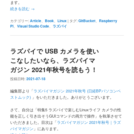
ます。
続きを読む
→
カテゴリー:
Article
、
Book
、
Linux
|
タグ:
GitBucket
、
Raspberry
Pi
、
Visual Studio Code
、
ラズパイ
ラズパイで USB カメラを使い
こなしたいなら、ラズパイマ
ガジン 2021年秋号を読もう！
投稿日時:
2021-07-18
編集部より「
ラズパイマガジン 2021年秋号 (日経BPパソコンベ
ストムック)
」をいただきました。ありがとうございます。
さて、自分は「特集5 ラズパイで楽しむLinuxライフ カメラの性
能を正しく引き出そうGUIコマンドの両方で操作」を執筆させて
いただきました。目次は「
ラズパイマガジン 2021年秋号｜ラズ
パイマガジン
」にあります。