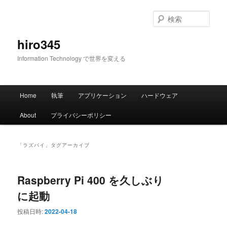
メ
サ
イ
ブ
検
ン
コ
索
コ
ン
hiro345
ン
テ
Information Technology で世界を変える
テ
ン
ン
ツ
ツ
へ
メ
へ
移
Home
執筆
アプリケーション
ハードウェア
イ
移
動
ン
動
About
プライバシーポリシー
メ
ニ
ュ
「
ラズパイ
」タグアーカイブ
ー
Raspberry Pi 400 を久しぶり
に起動
投稿日時:
2022-04-18