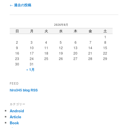
投
←
過去の投稿
稿
ナ
ビ
2026年8月
ゲ
日
月
火
水
木
金
土
ー
1
シ
2
3
4
5
6
7
8
ョ
9
10
11
12
13
14
15
ン
16
17
18
19
20
21
22
23
24
25
26
27
28
29
30
31
« 1月
FEED
hiro345 blog RSS
カテゴリー
Android
Article
Book