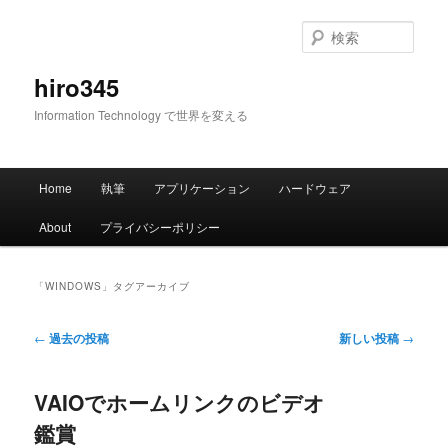
メ
サ
イ
ブ
検
ン
コ
索
コ
ン
hiro345
ン
テ
Information Technology で世界を変える
テ
ン
ン
ツ
ツ
へ
メ
へ
移
Home
執筆
アプリケーション
ハードウェア
イ
移
動
ン
動
About
プライバシーポリシー
メ
ニ
ュ
「
WINDOWS
」タグアーカイブ
ー
投
←
過去の投稿
新しい投稿
→
稿
ナ
VAIOでホームリンクのビデオ
ビ
ゲ
鑑賞
ー