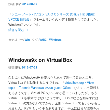
シ
投稿日時:
2012-08-07
ョ
ン
「
ソニー ノートパソコン VAIO Cシリーズ (Office H＆B搭載)
VPCCB48FJ/B
」でホームリンクのビデオ鑑賞をしてみました。
Windows7マシンです。
続きを読む
→
カテゴリー:
Win
|
タグ:
VAIO
、
Windows
Windows9x on VirtualBox
投稿日時:
2012-07-21
久しぶりにWindows9xを使おうと思って調べてみたところ、
VirtualBoxでも動作するようですね。「
virtualbox.org • View
topic – Tutorial: Windows 95/98 guest OSes
」なんていう資料も
あるようです。Virtual PC でいいかと思っていましたが、もう
Virtual PC も単体ではないようですし、Linuxなどを動かすには
VirtualBoxの方が良いですから、全部 VirtualBox でもいいかもし
れません。KVM という手もありますが、手元にはまだ環境を用