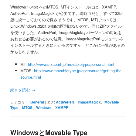
Windows7 64bit へのMTOS, MTインストールには、XAMPP,
ActivePerl, ImageMagick が必要です。現時点だと、すべて32bit
版に統一しておくので良さそうです。MTOS, MTについては
Linux,Windows,32bit,64bitの区別はないので、同じZIPファイル
を使いました。ActivePerl, ImageMagickはバージョンの対応を
あわせる必要があるので注意。ImageMagickのPerlモジュールを
インストールするときにわかるのですが、どこかに一覧があるの
かもしれません。
MT:
http://www.sixapart.jp/movabletype/personal.html
MTOS:
http://www.movabletype.jp/opensource/getting-the-
source.html
続きを読む
→
カテゴリー:
General
|
タグ:
ActivePerl
、
ImageMagick
、
Movable
Type
、
MTOS
、
Windows
、
XAMPP
WindowsとMovable Type