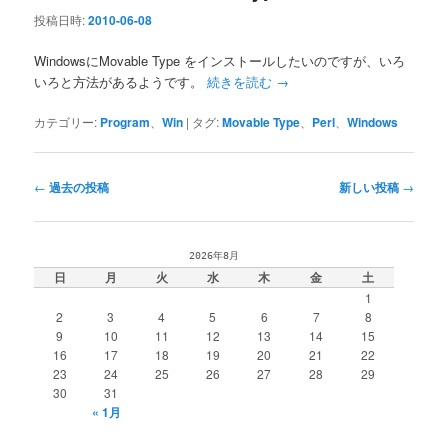
投稿日時:
2010-06-08
WindowsにMovable Type をインストールしたいのですが、いろ
いろと方法があるようです。
続きを読む
→
カテゴリー:
Program
、
Win
|
タグ:
Movable Type
、
Perl
、
Windows
投
←
過去の投稿
新しい投稿
→
稿
ナ
ビ
2026年8月
ゲ
日
月
火
水
木
金
土
ー
1
シ
2
3
4
5
6
7
8
ョ
9
10
11
12
13
14
15
ン
16
17
18
19
20
21
22
23
24
25
26
27
28
29
30
31
« 1月