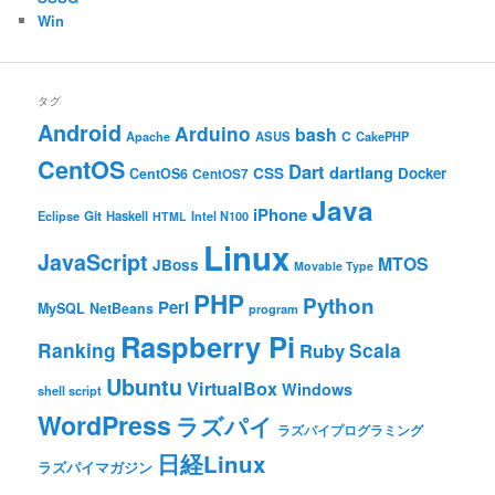
Win
タグ
Android
Arduino
bash
C
ASUS
Apache
CakePHP
CentOS
Dart
dartlang
CSS
Docker
CentOS6
CentOS7
Java
iPhone
Git
Haskell
Eclipse
HTML
Intel N100
Linux
JavaScript
MTOS
JBoss
Movable Type
PHP
Python
Perl
MySQL
NetBeans
program
Raspberry Pi
Ranking
Scala
Ruby
Ubuntu
VirtualBox
Windows
shell script
WordPress
ラズパイ
ラズパイプログラミング
日経Linux
ラズパイマガジン