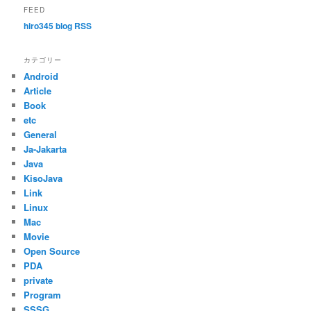
FEED
hiro345 blog RSS
カテゴリー
Android
Article
Book
etc
General
Ja-Jakarta
Java
KisoJava
Link
Linux
Mac
Movie
Open Source
PDA
private
Program
SSSG