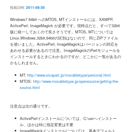
ン
投稿日時:
2011-08-30
Windows7 64bit へのMTOS, MTインストールには、XAMPP,
ActivePerl, ImageMagick が必要です。現時点だと、すべて32bit
版に統一しておくので良さそうです。MTOS, MTについては
Linux,Windows,32bit,64bitの区別はないので、同じZIPファイル
を使いました。ActivePerl, ImageMagickはバージョンの対応を
あわせる必要があるので注意。ImageMagickのPerlモジュールを
インストールするときにわかるのですが、どこかに一覧があるの
かもしれません。
MT:
http://www.sixapart.jp/movabletype/personal.html
MTOS:
http://www.movabletype.jp/opensource/getting-the-
source.html
注意点は次の通りです。
ActivePerlインストールについては、C:\usrへインストー
ル、ほかは特に指定変更は不要
ImageMagickインストールについては、基本デフォルト。