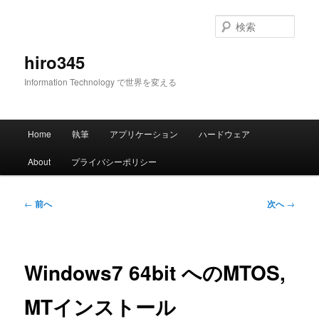
メ
イ
検
ン
索
コ
hiro345
ン
Information Technology で世界を変える
テ
ン
ツ
メ
へ
Home
執筆
アプリケーション
ハードウェア
イ
移
ン
動
About
プライバシーポリシー
メ
ニ
ュ
投
←
前へ
次へ
→
ー
稿
ナ
ビ
ゲ
Windows7 64bit へのMTOS,
ー
シ
MTインストール
ョ