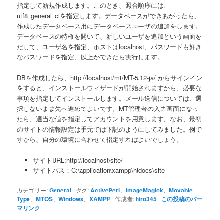
指定して新規作成します。このとき、照合順序には、
utf8_general_ciを指定します。データベースができあがったら、
作成したデータベース用にデータベースユーザの追加をします。
データベースの特権を開いて、新しいユーザを追加という画面を
だして、ユーザ名を指定、ホストはlocalhost、パスワードも好き
なパスワードを指定、以上ができたら実行します。
DBを作成したら、http://localhost/mt/MT-5.12-ja/ からサインイン
をすると、インストールウィザードが開始されますから、必要な
事項を指定してインストールします。メール送信については、選
択しないまま先へ進めてよいです。MT管理者の入力画面になっ
たら、適当な値を指定してアカウントを用意します。なお、最初
のサイトの情報設定は手元では下記のようにしてみました。例で
すから、自分の環境に合わせて指定すればよいでしょう。
サイトURL:http://localhost/site/
サイトパス：C:\application\xampp\htdocs\site
カテゴリー:
General
タグ:
ActivePerl
、
ImageMagick
、
Movable
Type
、
MTOS
、
Windows
、
XAMPP
作成者:
hiro345
この投稿のパー
マリンク