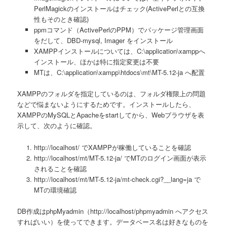
PerlMagickのインストールはチェック(ActivePerlとの互換
性もそのとき確認)
ppmコマンド（ActivePerlのPPM）でパッケージ管理画面
をだして、DBD-mysql, Imager をインストール
XAMPPインストールについては、C:\application\xamppへ
インストール、ほかは特に指定変更は不要
MTは、C:\application\xampp\htdocs\mt\MT-5.12-ja へ配置
XAMPPのフォルダを指定しているのは、フォルダ権限上の問題
などで悩まないようにするためです。インストールしたら、
XAMPPのMySQLとApacheをstartしてから、Webブラウザを表
示して、次のように確認。
http://localhost/ でXAMPPが稼働していることを確認
http://localhost/mt/MT-5.12-ja/ でMTのログイン画面が表示
されることを確認
http://localhost/mt/MT-5.12-ja/mt-check.cgi?__lang=ja で
MTの環境確認
DB作成はphpMyadmin（http://localhost/phpmyadmin へアクセス
すればいい）を使ってできます。データベース名は好きなものを