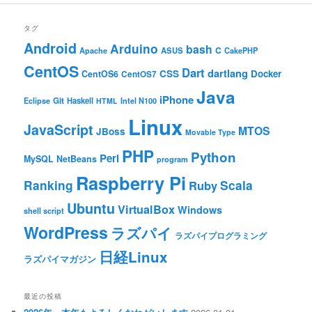
タグ
Android
Arduino
bash
C
ASUS
Apache
CakePHP
CentOS
Dart
dartlang
CSS
Docker
CentOS6
CentOS7
Java
iPhone
Git
Haskell
Eclipse
HTML
Intel N100
Linux
JavaScript
MTOS
JBoss
Movable Type
PHP
Python
Perl
MySQL
NetBeans
program
Raspberry Pi
Ranking
Scala
Ruby
Ubuntu
VirtualBox
Windows
shell script
WordPress
ラズパイ
ラズパイプログラミング
日経Linux
ラズパイマガジン
最近の投稿