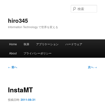
メ
イ
検
ン
索
コ
hiro345
ン
Information Technology で世界を変える
テ
ン
ツ
メ
へ
Home
執筆
アプリケーション
ハードウェア
イ
移
ン
動
About
プライバシーポリシー
メ
ニ
ュ
投
←
前へ
次へ
→
ー
稿
ナ
ビ
ゲ
InstaMT
ー
シ
投稿日時:
2011-08-31
ョ