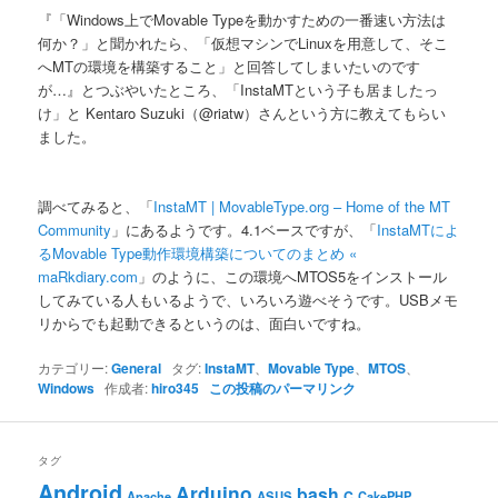
ン
『「Windows上でMovable Typeを動かすための一番速い方法は
何か？」と聞かれたら、「仮想マシンでLinuxを用意して、そこ
へMTの環境を構築すること」と回答してしまいたいのです
が…』とつぶやいたところ、「InstaMTという子も居ましたっ
け」と Kentaro Suzuki（@riatw）さんという方に教えてもらい
ました。
調べてみると、「
InstaMT | MovableType.org – Home of the MT
Community
」にあるようです。4.1ベースですが、「
InstaMTによ
るMovable Type動作環境構築についてのまとめ «
maRkdiary.com
」のように、この環境へMTOS5をインストール
してみている人もいるようで、いろいろ遊べそうです。USBメモ
リからでも起動できるというのは、面白いですね。
カテゴリー:
General
タグ:
InstaMT
、
Movable Type
、
MTOS
、
Windows
作成者:
hiro345
この投稿のパーマリンク
タグ
Android
Arduino
bash
C
ASUS
Apache
CakePHP