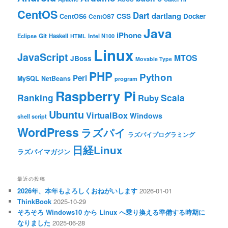
CentOS
Dart
dartlang
CSS
Docker
CentOS6
CentOS7
Java
iPhone
Git
Haskell
Eclipse
HTML
Intel N100
Linux
JavaScript
MTOS
JBoss
Movable Type
PHP
Python
Perl
MySQL
NetBeans
program
Raspberry Pi
Ranking
Scala
Ruby
Ubuntu
VirtualBox
Windows
shell script
WordPress
ラズパイ
ラズパイプログラミング
日経Linux
ラズパイマガジン
最近の投稿
2026年、本年もよろしくおねがいします
2026-01-01
ThinkBook
2025-10-29
そろそろ Windows10 から Linux へ乗り換える準備する時期に
なりました
2025-06-28