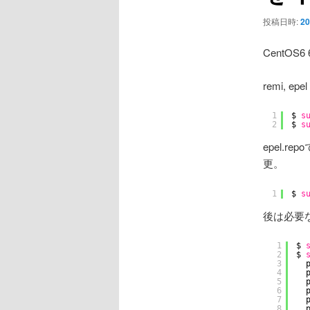
ョ
ン
投稿日時:
20
CentOS
remi, 
1
$ 
s
2
$ 
s
epel.
更。
1
$ 
s
後は必要
1
$ 
2
$ 
3
4
5
6
7
8