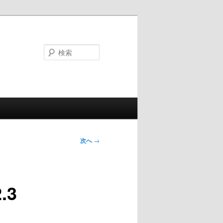
検
索
次へ
→
.3