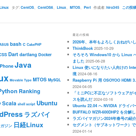
Linux
タグ:
CentOS
、
CentOS6
、
Linux
、
MTOS
、
Perl
作成者:
hiro345
この投
最近の投稿
2026年、本年もよろしくおねがい
bash
C
ASUS
CakePHP
ThinkBook
2025-10-29
Dart
dartlang
CSS
Docker
そろそろ Windows10 から Li
ました
2025-06-28
Java
iPhone
Linux 使いになりたい人向けの Inte
境
2024-08-16
ux
MTOS
MySQL
Raspberry Pi 用 OSOYOO HDM
Movable Type
2024-04-05
Python
Ranking
「ミニPCに不正なソフトウェアが
スを読んだ
2024-03-16
Ubuntu
Scala
y
shell script
Ubuntu 22.04 へ NVIDIA ド
dPress
BUFFALO WZR-600DHP2 を
ラズパイ
ラズパイマガジン2024年春号の紹
日経Linux
セグメント（サブネットワーク）で
マガジン
2024-01-14