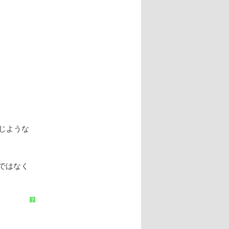
じような
t ではなく
?