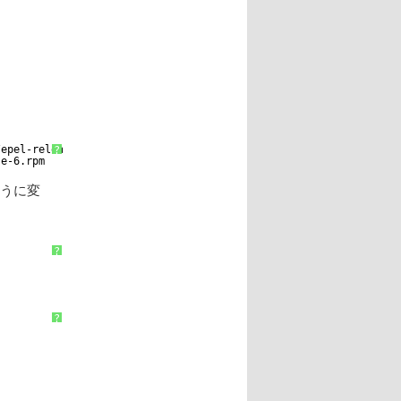
/epel-release-6-5
.noarch.rpm
?
se-6
.rpm
ように変
?
?