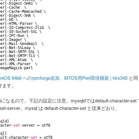
perl-Digest-SHA1 \
perl-Cache  \
perl-Cache-Memcached \
perl-Digest-SHA \
perl-GD \
perl-HTML-Parser \
perl-IO-Compress-Zlib  \
perl-IO-Socket-SSL \
perl-IPC-Run \
perl-Imager \
perl-Mail-Sendmail  \
perl-Net-SSLeay \
perl-Net-SMTP-SSL \
perl-Net-SMTP-TLS \
perl-XML-Atom  \
perl-XML-Parser  \
ImageMagick-perl
ntOS 64bit へのrpmforge追加、MTOS用Perl環境構築 | hiro345
と同
けます。
.5になるので、下記の設定に注意。mysqldではdefault-character-se
r-set-server。mysql は default-character-set と従来どおり。
sqld]
racter-
set
-server = utf8
sql]
ault-character-
set
= utf8