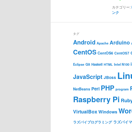
カテゴリー:
ンク
タグ
Android
Arduino
Apache
CentOS
CentOS6
CentOS7
Git
Haskell
Eclipse
HTML
Intel N100
Lin
JavaScript
JBoss
PHP
Perl
NetBeans
program
Raspberry Pi
Rub
Wor
VirtualBox
Windows
ラズパイ
ラズパイプログラミング