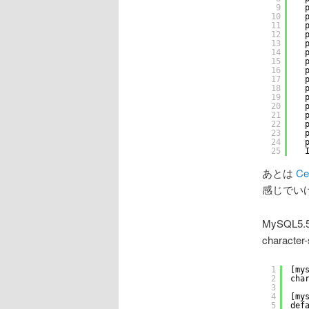
9
10
11
12
13
14
15
16
17
18
19
20
21
22
23
24
25
あとは
Ce
感じでい
MySQL5
characte
1
[my
2
cha
3
4
[my
5
def