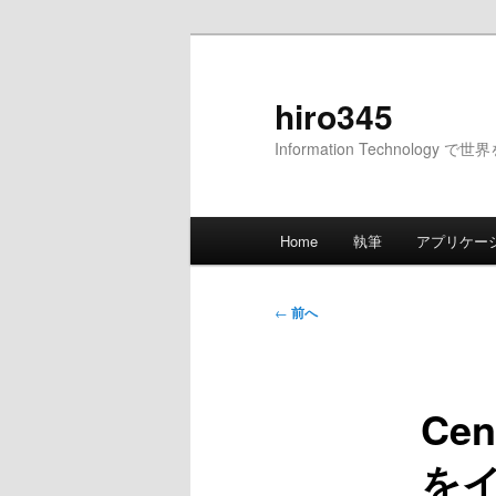
メ
イ
ン
hiro345
コ
Information Technology 
ン
テ
ン
メ
ツ
Home
執筆
アプリケー
イ
へ
ン
移
メ
投
動
←
前へ
ニ
稿
ュ
ナ
ー
ビ
Cen
ゲ
ー
を
シ