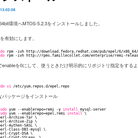
13-02-08
6 64bit環境へMTOS-5.2.3をインストールしました。
epel を有効にします。
udo
rpm -ivh http:
//download
.fedora.redhat.com
/pub/epel/6/x86_64
udo
rpm -ivh http:
//rpms
.famillecollet.com
/enterprise/remi-relea
repoでenableを0にして、使うときだけ明示的にリポジトリ指定をする
udo
vi
/etc/yum
.repos.d
/epel
.repo
なパッケージをインストール
sudo
yum --enablerepo=remi -y 
install
mysql-server
sudo
yum --enablerepo=epel,remi 
install
\
perl-Archive-Tar \
perl-Archive-Zip \
perl-Authen-SASL \
perl-Class-DBI-mysql \
perl-Crypt-DSA \
perl-Crypt-SSLeay  \