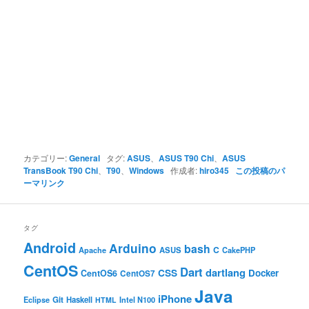
カテゴリー:
General
タグ:
ASUS
、
ASUS T90 Chi
、
ASUS
TransBook T90 Chi
、
T90
、
Windows
作成者:
hiro345
この投稿のパ
ーマリンク
タグ
Android
Arduino
bash
C
ASUS
Apache
CakePHP
CentOS
Dart
dartlang
CSS
Docker
CentOS6
CentOS7
Java
iPhone
Git
Haskell
Eclipse
HTML
Intel N100