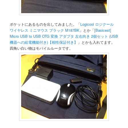
ポケットにあるものを出してみました。「
Logicool ロジクール
ワイヤレス ミニマウス ブラック M187BK
」とか「
[Basicest]
Micro USB to USB OTG 変換 アダプタ 左右向き 2個セット (USB
機器への給電機能付き)【相性保証付き】
」とかも入れてます。
四角い白い物はモバイルルータです。