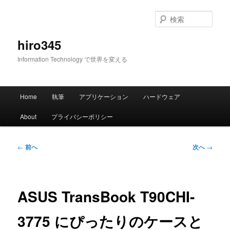
メ
イ
検
ン
索
コ
hiro345
ン
Information Technology で世界を変える
テ
ン
ツ
メ
へ
Home
執筆
アプリケーション
ハードウェア
イ
移
ン
動
About
プライバシーポリシー
メ
ニ
ュ
投
←
前へ
次へ
→
ー
稿
ナ
ビ
ゲ
ASUS TransBook T90CHI-
ー
シ
3775 にぴったりのケースと
ョ