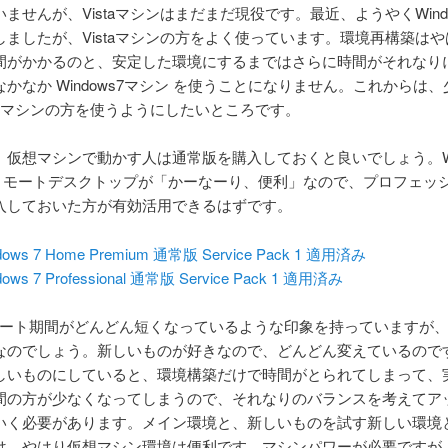
ませんが、Vistaマシンはまだまだ現役です。最近、ようやくWind
しましたが、Vistaマシンの方をよく使っています。環境再構築は
間がかかるのと、安定した環境にするまではさらに時間がそれなり
かなか Windows7マシン を使うことになりません。これからは
ws7マシンの方を使うようにしたいところです。
、仮想マシンで動かす人は通常版を購入しておくと良いでしょう。Win
、リモートデスクトップが「かーなーり、便利」なので、プロフェッ
入しておいた方が有効活用できるはずです。
dows 7 Home Premium 通常版 Service Pack 1 適用済み
dows 7 Professional 通常版 Service Pack 1 適用済み
ポート期間がどんどん短くなっているような印象を持っていますが
なのでしょう。新しいものが好きなので、どんどん変えているので
しいものにしていると、環境構築だけで時間がとられてしまって、
間の方が少なくなってしまうので、それなりのバランスを考えてア
いく必要があります。メイン環境と、新しいものを試す新しい環境
は、やはり仮想マシン環境は便利です。マシンパワーが必要ですが