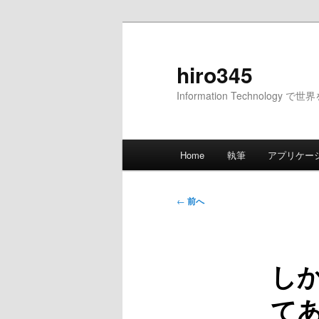
メ
イ
ン
hiro345
コ
Information Technology 
ン
テ
ン
メ
ツ
Home
執筆
アプリケー
イ
へ
ン
移
メ
投
動
←
前へ
ニ
稿
ュ
ナ
ー
ビ
しか
ゲ
ー
て
シ