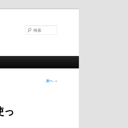
検
索
次へ
→
使っ