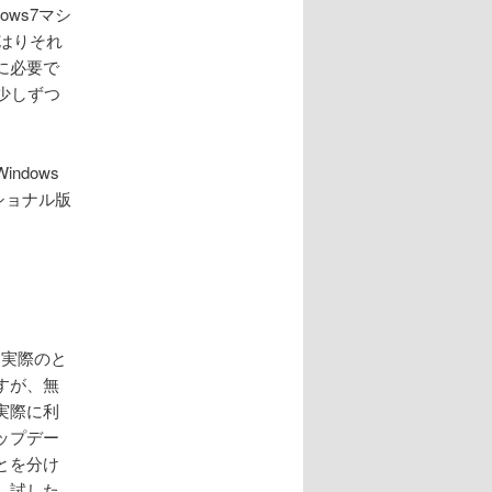
ows7マシ
やはりそれ
に必要で
、少しずつ
dows
ショナル版
、実際のと
すが、無
実際に利
ップデー
とを分け
、試した