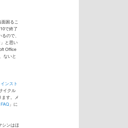
当面困るこ
/10で終了
ているので、
な」と思い
Office
が、ないと
｣のメインスト
フサイクル
ります。メ
FAQ
」に
マシンはほ