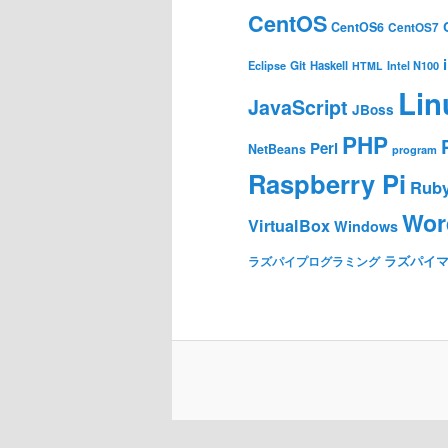
CentOS
CentOS6
CentOS7
Git
Haskell
Eclipse
HTML
Intel N100
Lin
JavaScript
JBoss
PHP
Perl
NetBeans
program
Raspberry Pi
Rub
Wor
VirtualBox
Windows
ラズパイ
ラズパイプログラミング