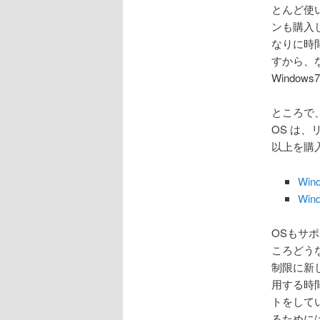
とんど使い
ンも購入
なりに時
すから、な
Windo
ところで
OS は
以上を購
Win
Win
OSもサ
ころどう
制限に新
用する時
トをして
るために