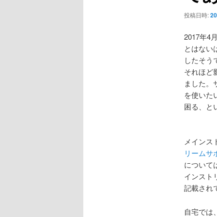
ョ
ン
投稿日時:
20
2017
とはないはず
したそうで
それほど
ました。サブ
を使いた
困る、と
メインス
リームサ
について
インスト
記載され
自宅では、