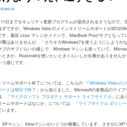
12-04-14
年4月11日までセキュリティ更新プログラムが提供されるそうなので、
ですが、Windows Vista のメインストリームサポートが2012/04
す。最近 Linux マシンがメインで、MacBook Proがサブとなっ
影響はありませんが、「そろそろWindows7を使うようにしようか
のサブぐらいの感じで、Windows マシンも使っていて、Microsoft 
いときか、Rockmeltを使いたいときぐらいしか出番がありません
いう感じです。
トリームサポート終了については、こちらの「
｢Windows Vista
ポートは明日で終了
」から知りました。Microsoftの各製品のライ
は、「
マイクロソフト プロダクト サポート ライフサイクル
」にあ
リームサポートはなにか、については、「
ライフサイクル ポリシー 
ています。
XPマシン、Vistaマシンがいくつか稼働しています。さすがにXP