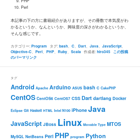
PHP
Perl
本記事の下の方に書籍紹介がありますが、その冊数で本気度がわ
かるというか、なんというか、興味度の深さがわかるというか、
そんな感じです。
カテゴリー:
Program
タグ:
bash
、
C
、
Dart
、
Java
、
JavaScript
、
Objective-C
、
Perl
、
PHP
、
Ruby
、
Scala
作成者:
hiro345
この投稿
のパーマリンク
タグ
Android
Arduino
bash
C
ASUS
Apache
CakePHP
CentOS
Dart
dartlang
CSS
Docker
CentOS6
CentOS7
Java
iPhone
Git
Haskell
Eclipse
HTML
Intel N100
Linux
JavaScript
MTOS
JBoss
Movable Type
PHP
Python
Perl
MySQL
NetBeans
program