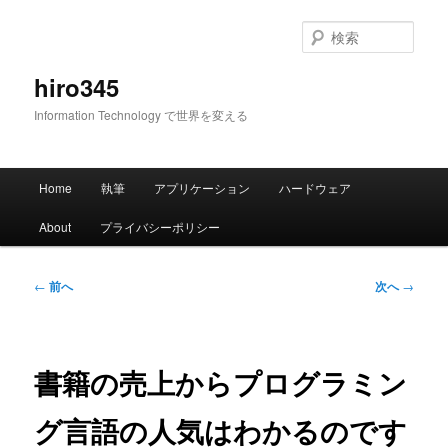
メ
イ
検
ン
索
コ
hiro345
ン
Information Technology で世界を変える
テ
ン
ツ
メ
へ
Home
執筆
アプリケーション
ハードウェア
イ
移
ン
動
About
プライバシーポリシー
メ
ニ
ュ
投
←
前へ
次へ
→
ー
稿
ナ
ビ
ゲ
書籍の売上からプログラミン
ー
シ
グ言語の人気はわかるのです
ョ