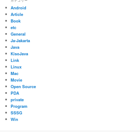
カテゴリー
Android
Article
Book
etc
General
Ja-Jakarta
Java
KisoJava
Link
Linux
Mac
Movie
Open Source
PDA
private
Program
SSSG
Win