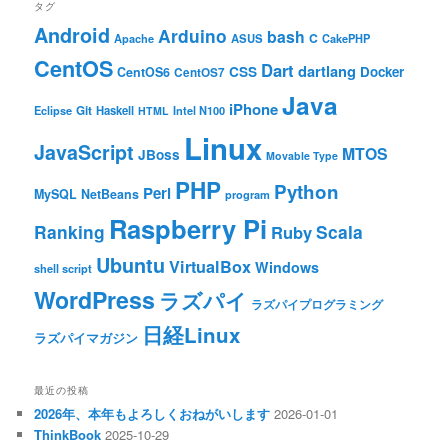
タグ
Android
Arduino
bash
C
ASUS
Apache
CakePHP
CentOS
Dart
dartlang
CSS
Docker
CentOS6
CentOS7
Java
iPhone
Git
Haskell
Eclipse
HTML
Intel N100
Linux
JavaScript
MTOS
JBoss
Movable Type
PHP
Python
Perl
MySQL
NetBeans
program
Raspberry Pi
Ranking
Scala
Ruby
Ubuntu
VirtualBox
Windows
shell script
WordPress
ラズパイ
ラズパイプログラミング
日経Linux
ラズパイマガジン
最近の投稿
2026年、本年もよろしくおねがいします
2026-01-01
ThinkBook
2025-10-29