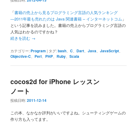
2012-04-13
「
書籍の売上から見るプログラミング言語の人気ランキング
―2011年最も売れたのは Java 関連書籍 – インターネットコム
」
という記事を読みました。書籍の売上からプログラミング言語の
人気はわかるのですかね？
続きを読む
→
カテゴリー:
Program
|
タグ:
bash
、
C
、
Dart
、
Java
、
JavaScript
、
Objective-C
、
Perl
、
PHP
、
Ruby
、
Scala
cocos2d for iPhone レッスン
ノート
投稿日時:
2011-12-14
この本、なかなか評判がいいですよね。シューティングゲームの
作り方も入ってます。