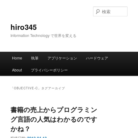
メ
サ
イ
ブ
検
ン
コ
索
コ
ン
hiro345
ン
テ
Information Technology で世界を変える
テ
ン
ン
ツ
ツ
へ
メ
へ
移
Home
執筆
アプリケーション
ハードウェア
イ
移
動
ン
動
About
プライバシーポリシー
メ
ニ
ュ
「
OBJECTIVE-C
」タグアーカイブ
ー
書籍の売上からプログラミン
グ言語の人気はわかるのです
かね？
投稿日時: