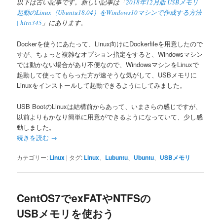
以下は古い記事です。新しい記事は「
2018年12月版 USBメモリ
起動のLinux（Ubuntu18.04）をWindows10マシンで作成する方法
| hiro345
」にあります。
Dockerを使うにあたって、Linux向けにDockerfileを用意したので
すが、ちょっと複雑なオプション指定をすると、Windowsマシン
では動かない場合があり不便なので、WindowsマシンをLinuxで
起動して使ってもらった方が速そうな気がして、USBメモリに
Linuxをインストールして起動できるようにしてみました。
USB BootのLinuxは結構前からあって、いまさらの感じですが、
以前よりもかなり簡単に用意ができるようになっていて、少し感
動しました。
続きを読む
→
カテゴリー:
Linux
|
タグ:
Linux
、
Lubuntu
、
Ubuntu
、
USBメモリ
CentOS7でexFATやNTFSの
USBメモリを使おう