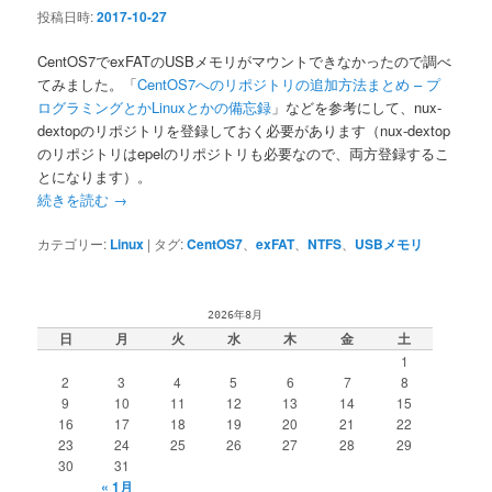
投稿日時:
2017-10-27
CentOS7でexFATのUSBメモリがマウントできなかったので調べ
てみました。「
CentOS7へのリポジトリの追加方法まとめ – プ
ログラミングとかLinuxとかの備忘録
」などを参考にして、nux-
dextopのリポジトリを登録しておく必要があります（nux-dextop
のリポジトリはepelのリポジトリも必要なので、両方登録するこ
とになります）。
続きを読む
→
カテゴリー:
Linux
|
タグ:
CentOS7
、
exFAT
、
NTFS
、
USBメモリ
2026年8月
日
月
火
水
木
金
土
1
2
3
4
5
6
7
8
9
10
11
12
13
14
15
16
17
18
19
20
21
22
23
24
25
26
27
28
29
30
31
« 1月