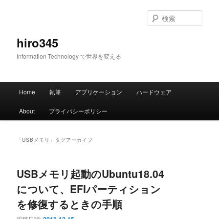
メ
サ
イ
ブ
検
ン
コ
索
コ
ン
hiro345
ン
テ
Information Technology で世界を変える
テ
ン
ン
ツ
ツ
へ
メ
へ
移
Home
執筆
アプリケーション
ハードウェア
イ
移
動
ン
動
About
プライバシーポリシー
メ
ニ
ュ
「
USBメモリ
」タグアーカイブ
ー
USBメモリ起動のUbuntu18.04
について、EFIパーティション
を修復するときの手順
投稿日時: