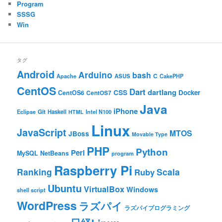
Program
SSSG
Win
タグ
Android
Arduino
bash
C
ASUS
Apache
CakePHP
CentOS
Dart
dartlang
CSS
Docker
CentOS6
CentOS7
Java
iPhone
Git
Haskell
Eclipse
HTML
Intel N100
Linux
JavaScript
MTOS
JBoss
Movable Type
PHP
Python
Perl
MySQL
NetBeans
program
Raspberry Pi
Ranking
Scala
Ruby
Ubuntu
VirtualBox
Windows
shell script
WordPress
ラズパイ
ラズパイプログラミング