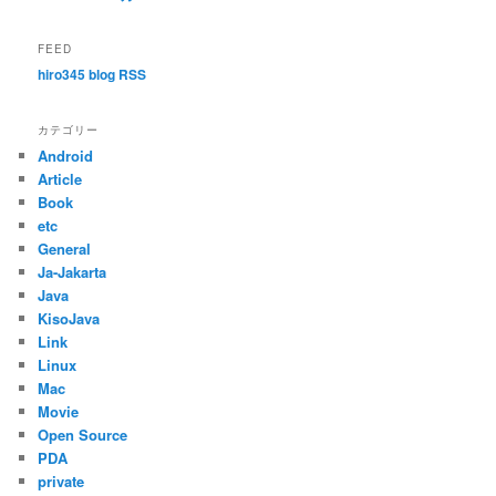
FEED
hiro345 blog RSS
カテゴリー
Android
Article
Book
etc
General
Ja-Jakarta
Java
KisoJava
Link
Linux
Mac
Movie
Open Source
PDA
private