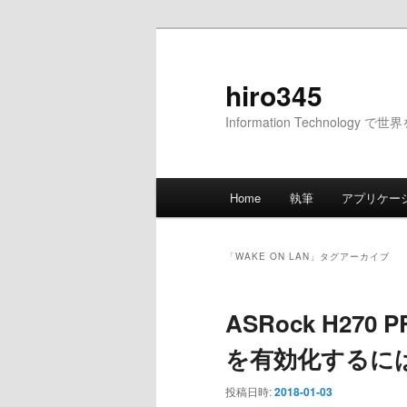
メ
サ
イ
ブ
ン
コ
hiro345
コ
ン
Information Technology 
ン
テ
テ
ン
ン
ツ
メ
ツ
へ
Home
執筆
アプリケー
イ
へ
移
ン
移
動
メ
動
「
WAKE ON LAN
」タグアーカイブ
ニ
ュ
ASRock H270 
ー
を有効化するに
投稿日時:
2018-01-03