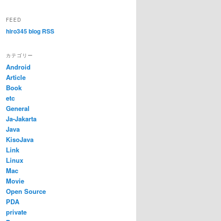
FEED
hiro345 blog RSS
カテゴリー
Android
Article
Book
etc
General
Ja-Jakarta
Java
KisoJava
Link
Linux
Mac
Movie
Open Source
PDA
private