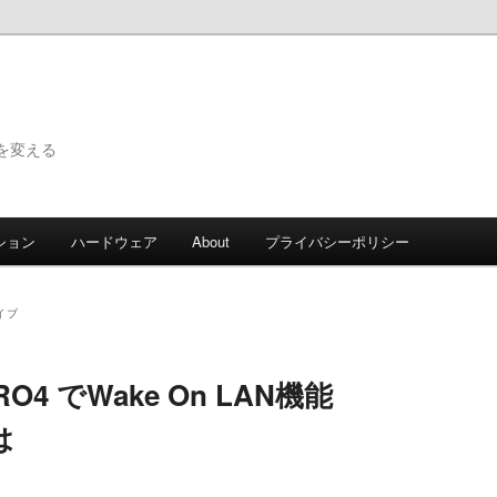
で世界を変える
ション
ハードウェア
About
プライバシーポリシー
イブ
PRO4 でWake On LAN機能
は