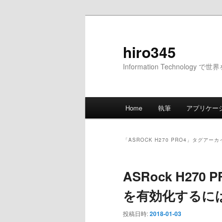
メ
サ
イ
ブ
ン
コ
hiro345
コ
ン
Information Technology 
ン
テ
テ
ン
ン
ツ
メ
ツ
へ
Home
執筆
アプリケー
イ
へ
移
ン
移
動
メ
動
「
ASROCK H270 PRO4
」タグアーカ
ニ
ュ
ASRock H270 
ー
を有効化するに
投稿日時:
2018-01-03