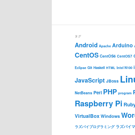
タグ
Android
Arduino
Apache
CentOS
CentOS6
CentOS7
Git
Haskell
Eclipse
HTML
Intel N100
Lin
JavaScript
JBoss
PHP
Perl
NetBeans
program
Raspberry Pi
Rub
Wor
VirtualBox
Windows
ラズパイ
ラズパイプログラミング