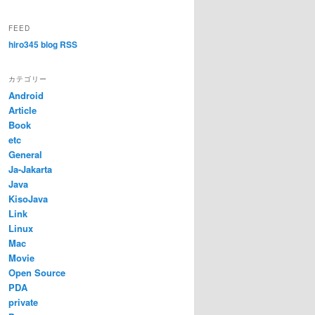
FEED
hiro345 blog RSS
カテゴリー
Android
Article
Book
etc
General
Ja-Jakarta
Java
KisoJava
Link
Linux
Mac
Movie
Open Source
PDA
private