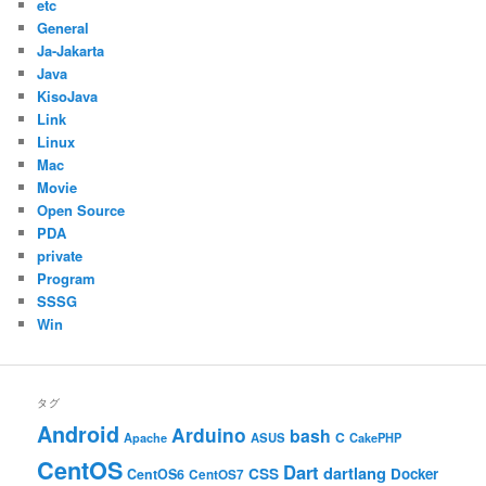
etc
General
Ja-Jakarta
Java
KisoJava
Link
Linux
Mac
Movie
Open Source
PDA
private
Program
SSSG
Win
タグ
Android
Arduino
bash
C
ASUS
Apache
CakePHP
CentOS
Dart
dartlang
CSS
Docker
CentOS6
CentOS7