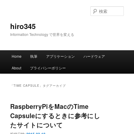
メ
サ
イ
ブ
検
ン
コ
索
コ
ン
hiro345
ン
テ
Information Technology で世界を変える
テ
ン
ン
ツ
ツ
へ
メ
へ
移
Home
執筆
アプリケーション
ハードウェア
イ
移
動
ン
動
About
プライバシーポリシー
メ
ニ
ュ
「
TIME CAPSULE
」タグアーカイブ
ー
RaspberryPiをMacのTime
Capsuleにするときに参考にし
たサイトについて
投稿日時: