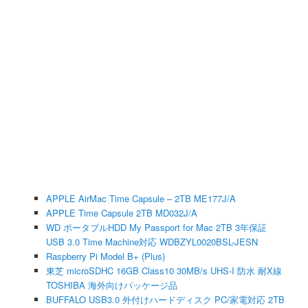
APPLE AirMac Time Capsule – 2TB ME177J/A
APPLE Time Capsule 2TB MD032J/A
WD ポータブルHDD My Passport for Mac 2TB 3年保証
USB 3.0 Time Machine対応 WDBZYL0020BSL-JESN
Raspberry Pi Model B+ (Plus)
東芝 microSDHC 16GB Class10 30MB/s UHS-I 防水 耐X線
TOSHIBA 海外向けパッケージ品
BUFFALO USB3.0 外付けハードディスク PC/家電対応 2TB