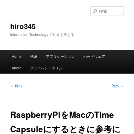
メ
イ
検
ン
索
コ
hiro345
ン
Information Technology で世界を変える
テ
ン
ツ
メ
へ
Home
執筆
アプリケーション
ハードウェア
イ
移
ン
動
About
プライバシーポリシー
メ
ニ
ュ
投
←
前へ
次へ
→
ー
稿
ナ
ビ
ゲ
RaspberryPiをMacのTime
ー
シ
Capsuleにするときに参考に
ョ