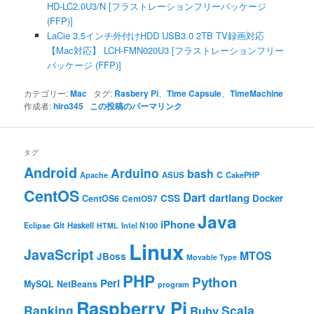
HD-LC2.0U3/N [フラストレーションフリーパッケージ
(FFP)]
LaCie 3.5インチ外付けHDD USB3.0 2TB TV録画対応
【Mac対応】 LCH-FMN020U3 [フラストレーションフリー
パッケージ (FFP)]
カテゴリー:
Mac
タグ:
Rasbery Pi
、
Time Capsule
、
TimeMachine
作成者:
hiro345
この投稿のパーマリンク
タグ
Android
Arduino
bash
C
ASUS
Apache
CakePHP
CentOS
Dart
dartlang
CSS
Docker
CentOS6
CentOS7
Java
iPhone
Git
Haskell
Eclipse
HTML
Intel N100
Linux
JavaScript
MTOS
JBoss
Movable Type
PHP
Python
Perl
MySQL
NetBeans
program
Raspberry Pi
Ranking
Scala
Ruby