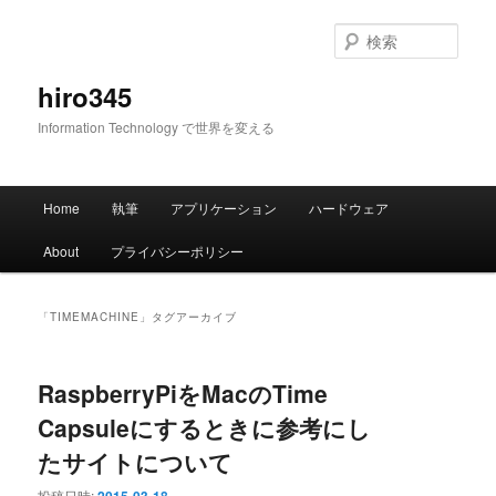
メ
サ
イ
ブ
検
ン
コ
索
コ
ン
hiro345
ン
テ
Information Technology で世界を変える
テ
ン
ン
ツ
ツ
へ
メ
へ
移
Home
執筆
アプリケーション
ハードウェア
イ
移
動
ン
動
About
プライバシーポリシー
メ
ニ
ュ
「
TIMEMACHINE
」タグアーカイブ
ー
RaspberryPiをMacのTime
Capsuleにするときに参考にし
たサイトについて
投稿日時: