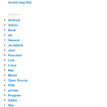
hiro345 blog RSS
カテゴリー
Android
Article
Book
etc
General
Ja-Jakarta
Java
KisoJava
Link
Linux
Mac
Movie
Open Source
PDA
private
Program
SSSG
Win