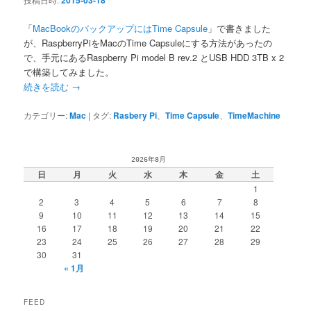
2015-03-18
「
MacBookのバックアップにはTime Capsule
」で書きました
が、RaspberryPiをMacのTime Capsuleにする方法があったの
で、手元にあるRaspberry Pi model B rev.2 とUSB HDD 3TB x 2
で構築してみました。
続きを読む
→
カテゴリー:
Mac
|
タグ:
Rasbery Pi
、
Time Capsule
、
TimeMachine
2026年8月
日
月
火
水
木
金
土
1
2
3
4
5
6
7
8
9
10
11
12
13
14
15
16
17
18
19
20
21
22
23
24
25
26
27
28
29
30
31
« 1月
FEED