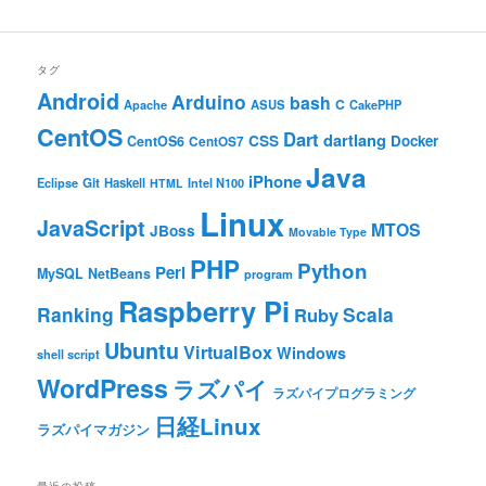
タグ
Android
Arduino
bash
C
ASUS
Apache
CakePHP
CentOS
Dart
dartlang
CSS
Docker
CentOS6
CentOS7
Java
iPhone
Git
Haskell
Eclipse
HTML
Intel N100
Linux
JavaScript
MTOS
JBoss
Movable Type
PHP
Python
Perl
MySQL
NetBeans
program
Raspberry Pi
Ranking
Scala
Ruby
Ubuntu
VirtualBox
Windows
shell script
WordPress
ラズパイ
ラズパイプログラミング
日経Linux
ラズパイマガジン