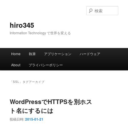
メ
サ
イ
ブ
検
ン
コ
索
コ
ン
hiro345
ン
テ
Information Technology で世界を変える
テ
ン
ン
ツ
ツ
へ
メ
へ
移
Home
執筆
アプリケーション
ハードウェア
イ
移
動
ン
動
About
プライバシーポリシー
メ
ニ
ュ
「
SSL
」タグアーカイブ
ー
WordPressでHTTPSを別ホス
ト名にするには
投稿日時:
2015-01-21