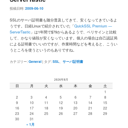
投稿日時:
2009-06-10
SSLのサーバ証明書も随分普及してきて、安くなってきているよ
うです。日経Linuxで紹介されていた「
QuickSSL Premium —
ServerTastic
」は1年間で$79からあるようで、ベリサインと比較
して、かなり値段が安くなっています。個人の場合は自己認証局
による証明書でいいのですが、作業時間などを考えると、こうい
うところを使うというのもありですね。
カテゴリー:
General
|
タグ:
SSL
、
サーバ証明書
2026年8月
日
月
火
水
木
金
土
1
2
3
4
5
6
7
8
9
10
11
12
13
14
15
16
17
18
19
20
21
22
23
24
25
26
27
28
29
30
31
« 1月