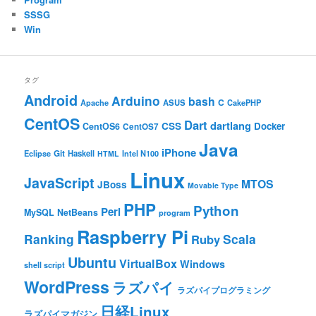
SSSG
Win
タグ
Android
Arduino
bash
C
ASUS
Apache
CakePHP
CentOS
Dart
dartlang
CSS
Docker
CentOS6
CentOS7
Java
iPhone
Git
Haskell
Eclipse
HTML
Intel N100
Linux
JavaScript
MTOS
JBoss
Movable Type
PHP
Python
Perl
MySQL
NetBeans
program
Raspberry Pi
Ranking
Scala
Ruby
Ubuntu
VirtualBox
Windows
shell script
WordPress
ラズパイ
ラズパイプログラミング
日経Linux
ラズパイマガジン