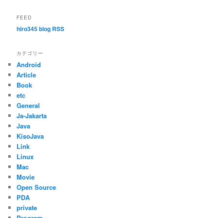
FEED
hiro345 blog RSS
カテゴリー
Android
Article
Book
etc
General
Ja-Jakarta
Java
KisoJava
Link
Linux
Mac
Movie
Open Source
PDA
private
Program