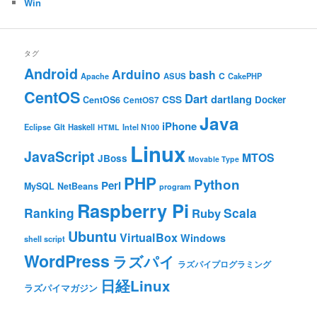
Win
タグ
Android
Arduino
bash
C
ASUS
Apache
CakePHP
CentOS
Dart
dartlang
CSS
Docker
CentOS6
CentOS7
Java
iPhone
Git
Haskell
Eclipse
HTML
Intel N100
Linux
JavaScript
MTOS
JBoss
Movable Type
PHP
Python
Perl
MySQL
NetBeans
program
Raspberry Pi
Ranking
Scala
Ruby
Ubuntu
VirtualBox
Windows
shell script
WordPress
ラズパイ
ラズパイプログラミング
日経Linux
ラズパイマガジン