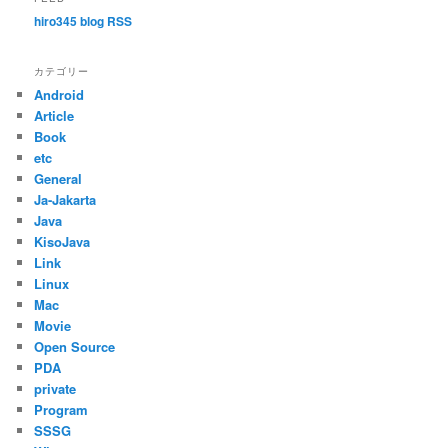
hiro345 blog RSS
カテゴリー
Android
Article
Book
etc
General
Ja-Jakarta
Java
KisoJava
Link
Linux
Mac
Movie
Open Source
PDA
private
Program
SSSG