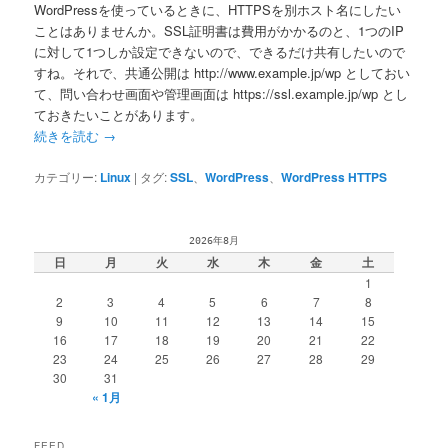
WordPressを使っているときに、HTTPSを別ホスト名にしたい
ことはありませんか。SSL証明書は費用がかかるのと、1つのIP
に対して1つしか設定できないので、できるだけ共有したいので
すね。それで、共通公開は http://www.example.jp/wp としておい
て、問い合わせ画面や管理画面は https://ssl.example.jp/wp とし
ておきたいことがあります。
続きを読む
→
カテゴリー:
Linux
|
タグ:
SSL
、
WordPress
、
WordPress HTTPS
2026年8月
日
月
火
水
木
金
土
1
2
3
4
5
6
7
8
9
10
11
12
13
14
15
16
17
18
19
20
21
22
23
24
25
26
27
28
29
30
31
« 1月
FEED