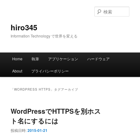
メ
サ
イ
ブ
検
ン
コ
索
コ
ン
hiro345
ン
テ
Information Technology で世界を変える
テ
ン
ン
ツ
ツ
へ
メ
へ
移
Home
執筆
アプリケーション
ハードウェア
イ
移
動
ン
動
About
プライバシーポリシー
メ
ニ
ュ
「
WORDPRESS HTTPS
」タグアーカイブ
ー
WordPressでHTTPSを別ホス
ト名にするには
投稿日時:
2015-01-21